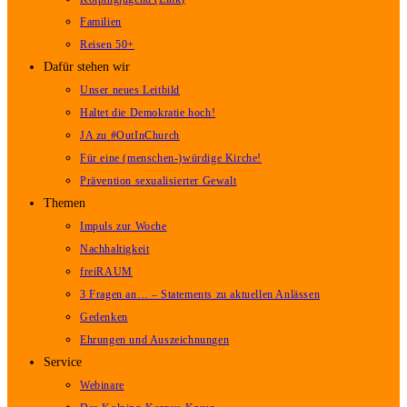
Familien
Reisen 50+
Dafür stehen wir
Unser neues Leitbild
Haltet die Demokratie hoch!
JA zu #OutInChurch
Für eine (menschen-)würdige Kirche!
Prävention sexualisierter Gewalt
Themen
Impuls zur Woche
Nachhaltigkeit
freiRAUM
3 Fragen an… – Statements zu aktuellen Anlässen
Gedenken
Ehrungen und Auszeichnungen
Service
Webinare