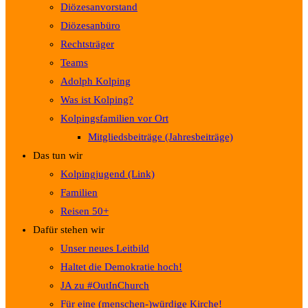
Diözesanvorstand
Diözesanbüro
Rechtsträger
Teams
Adolph Kolping
Was ist Kolping?
Kolpingsfamilien vor Ort
Mitgliedsbeiträge (Jahresbeiträge)
Das tun wir
Kolpingjugend (Link)
Familien
Reisen 50+
Dafür stehen wir
Unser neues Leitbild
Haltet die Demokratie hoch!
JA zu #OutInChurch
Für eine (menschen-)würdige Kirche!