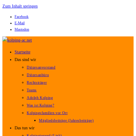
Zum Inhalt springen
Facebook
E-Mail
Mastodon
Startseite
Das sind wir
Diözesanvorstand
Diözesanbüro
Rechtsträger
Teams
Adolph Kolping
Was ist Kolping?
Kolpingsfamilien vor Ort
Mitgliedsbeiträge (Jahresbeiträge)
Das tun wir
Kolpingjugend (Link)