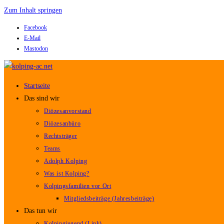
Zum Inhalt springen
Facebook
E-Mail
Mastodon
Startseite
Das sind wir
Diözesanvorstand
Diözesanbüro
Rechtsträger
Teams
Adolph Kolping
Was ist Kolping?
Kolpingsfamilien vor Ort
Mitgliedsbeiträge (Jahresbeiträge)
Das tun wir
Kolpingjugend (Link)