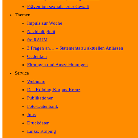
Prävention sexualisierter Gewalt
Themen
Impuls zur Woche
Nachhaltigkeit
freiRAUM
3 Fragen an… – Statements zu aktuellen Anlässen
Gedenken
Ehrungen und Auszeichnungen
Service
Webinare
Das Kolping-Korpus-Kreuz
Publikationen
Foto-Datenbank
Jobs
Druckdaten
Links: Kolping