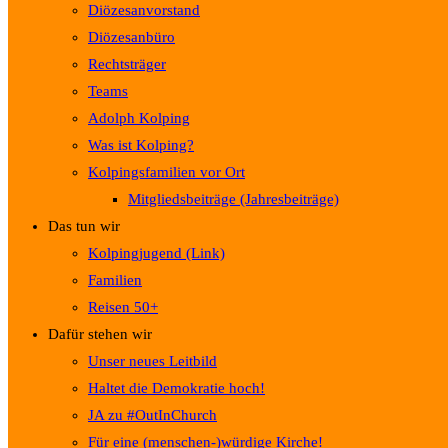
Diözesanvorstand
Diözesanbüro
Rechtsträger
Teams
Adolph Kolping
Was ist Kolping?
Kolpingsfamilien vor Ort
Mitgliedsbeiträge (Jahresbeiträge)
Das tun wir
Kolpingjugend (Link)
Familien
Reisen 50+
Dafür stehen wir
Unser neues Leitbild
Haltet die Demokratie hoch!
JA zu #OutInChurch
Für eine (menschen-)würdige Kirche!