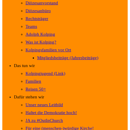
Diözesanvorstand
Diözesanbüro
Rechtsträger
Teams
Adolph Kolping
Was ist Kolping?
Kolpingsfamilien vor Ort
Mitgliedsbeiträge (Jahresbeiträge)
Das tun wir
Kolpingjugend (Link)
Familien
Reisen 50+
Dafür stehen wir
Unser neues Leitbild
Haltet die Demokratie hoch!
JA zu #OutInChurch
Für eine (menschen-)würdige Kirche!