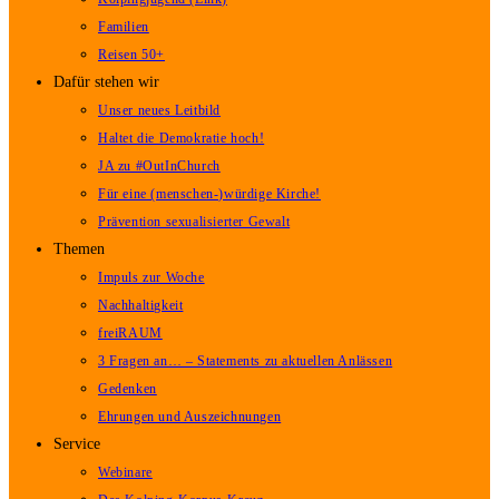
Familien
Reisen 50+
Dafür stehen wir
Unser neues Leitbild
Haltet die Demokratie hoch!
JA zu #OutInChurch
Für eine (menschen-)würdige Kirche!
Prävention sexualisierter Gewalt
Themen
Impuls zur Woche
Nachhaltigkeit
freiRAUM
3 Fragen an… – Statements zu aktuellen Anlässen
Gedenken
Ehrungen und Auszeichnungen
Service
Webinare