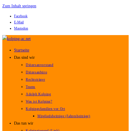
Zum Inhalt springen
Facebook
E-Mail
Mastodon
Startseite
Das sind wir
Diözesanvorstand
Diözesanbüro
Rechtsträger
Teams
Adolph Kolping
Was ist Kolping?
Kolpingsfamilien vor Ort
Mitgliedsbeiträge (Jahresbeiträge)
Das tun wir
Kolpingjugend (Link)