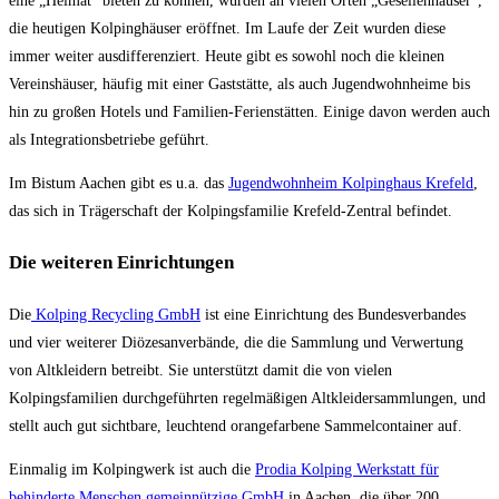
eine „Heimat“ bieten zu können, wurden an vielen Orten „Gesellenhäuser“,
die heutigen Kolpinghäuser eröffnet. Im Laufe der Zeit wurden diese
immer weiter ausdifferenziert. Heute gibt es sowohl noch die kleinen
Vereinshäuser, häufig mit einer Gaststätte, als auch Jugendwohnheime bis
hin zu großen Hotels und Familien-Ferienstätten. Einige davon werden auch
als Integrationsbetriebe geführt.
Im Bistum Aachen gibt es u.a. das
Jugendwohnheim Kolpinghaus Krefeld
,
das sich in Trägerschaft der Kolpingsfamilie Krefeld-Zentral befindet.
Die weiteren Einrichtungen
Die
Kolping Recycling GmbH
ist eine Einrichtung des Bundesverbandes
und vier weiterer Diözesanverbände, die die Sammlung und Verwertung
von Altkleidern betreibt. Sie unterstützt damit die von vielen
Kolpingsfamilien durchgeführten regelmäßigen Altkleidersammlungen, und
stellt auch gut sichtbare, leuchtend orangefarbene Sammelcontainer auf.
Einmalig im Kolpingwerk ist auch die
Prodia Kolping Werkstatt für
behinderte Menschen gemeinnützige GmbH
in Aachen, die über 200