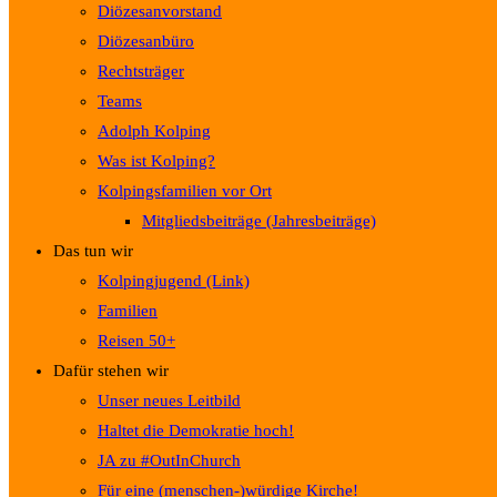
Diözesanvorstand
Diözesanbüro
Rechtsträger
Teams
Adolph Kolping
Was ist Kolping?
Kolpingsfamilien vor Ort
Mitgliedsbeiträge (Jahresbeiträge)
Das tun wir
Kolpingjugend (Link)
Familien
Reisen 50+
Dafür stehen wir
Unser neues Leitbild
Haltet die Demokratie hoch!
JA zu #OutInChurch
Für eine (menschen-)würdige Kirche!