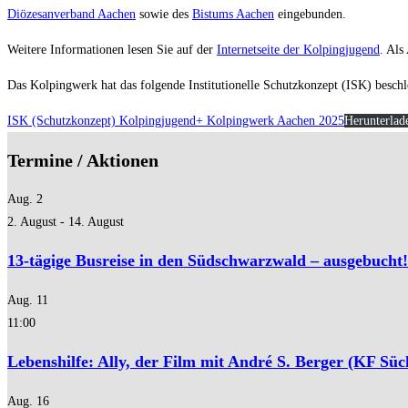
Diözesanverband Aa
chen
sowie des
Bistums Aachen
eingebunden.
Weitere Informationen lesen Sie auf der
Internetseite der Kolpingjugend
. Als
Das Kolpingwerk hat das folgende Institutionelle Schutzkonzept (ISK) beschl
ISK (Schutzkonzept) Kolpingjugend+ Kolpingwerk Aachen 2025
Herunterlad
Termine / Aktionen
Aug.
2
2. August
-
14. August
13-tägige Busreise in den Südschwarzwald – ausgebucht!
Aug.
11
11:00
Lebenshilfe: Ally, der Film mit André S. Berger (KF Süc
Aug.
16