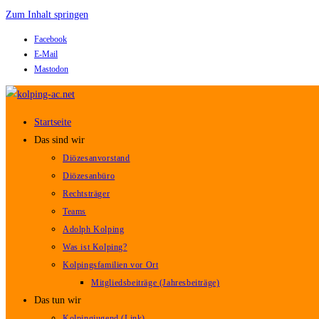
Zum Inhalt springen
Facebook
E-Mail
Mastodon
Startseite
Das sind wir
Diözesanvorstand
Diözesanbüro
Rechtsträger
Teams
Adolph Kolping
Was ist Kolping?
Kolpingsfamilien vor Ort
Mitgliedsbeiträge (Jahresbeiträge)
Das tun wir
Kolpingjugend (Link)