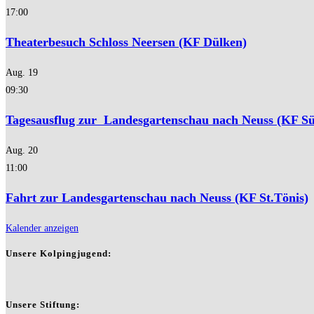
17:00
Theaterbesuch Schloss Neersen (KF Dülken)
Aug.
19
09:30
Tagesausflug zur Landesgartenschau nach Neuss (KF Sü
Aug.
20
11:00
Fahrt zur Landesgartenschau nach Neuss (KF St.Tönis)
Kalender anzeigen
Unsere Kolpingjugend:
Unsere Stiftung: