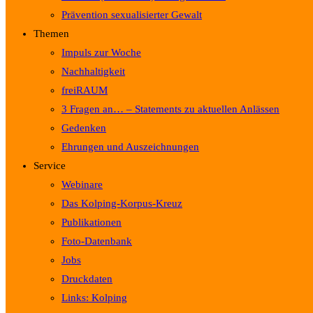
Prävention sexualisierter Gewalt
Themen
Impuls zur Woche
Nachhaltigkeit
freiRAUM
3 Fragen an… – Statements zu aktuellen Anlässen
Gedenken
Ehrungen und Auszeichnungen
Service
Webinare
Das Kolping-Korpus-Kreuz
Publikationen
Foto-Datenbank
Jobs
Druckdaten
Links: Kolping