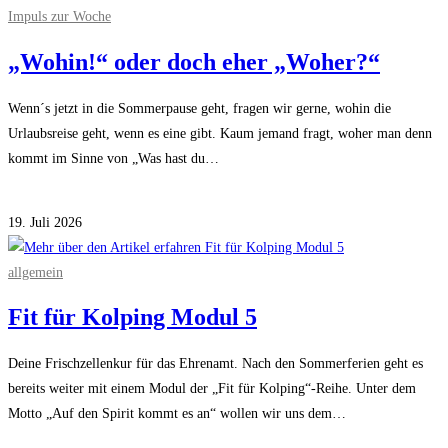
der
Impuls zur Woche
Ukraine
„Wohin!“ oder doch eher „Woher?“
Wenn´s jetzt in die Sommerpause geht, fragen wir gerne, wohin die
Urlaubsreise geht, wenn es eine gibt. Kaum jemand fragt, woher man denn
kommt im Sinne von „Was hast du…
für
Kommentare deaktiviert
„Wohin!“
19. Juli 2026
oder
doch
allgemein
eher
Fit für Kolping Modul 5
„Woher?“
Deine Frischzellenkur für das Ehrenamt. Nach den Sommerferien geht es
bereits weiter mit einem Modul der „Fit für Kolping“-Reihe. Unter dem
Motto „Auf den Spirit kommt es an“ wollen wir uns dem…