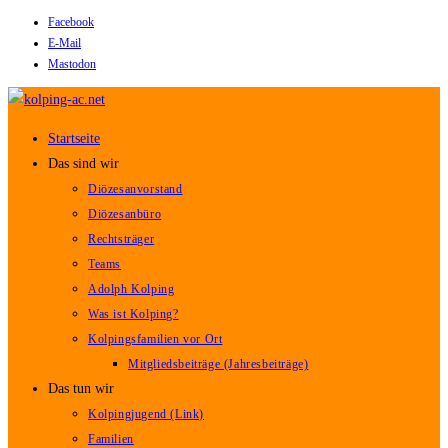
Facebook
Zum
E-Mail
Inhalt
Mastodon
springen
Startseite
Das sind wir
Diözesanvorstand
Diözesanbüro
Rechtsträger
Teams
Adolph Kolping
Was ist Kolping?
Kolpingsfamilien vor Ort
Mitgliedsbeiträge (Jahresbeiträge)
Das tun wir
Kolpingjugend (Link)
Familien