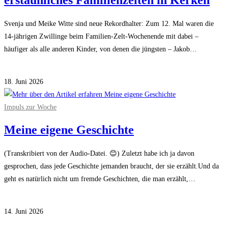
erstaunliches Familienzelten in Kerken
Svenja und Meike Witte sind neue Rekordhalter: Zum 12. Mal waren die
14-jährigen Zwillinge beim Familien-Zelt-Wochenende mit dabei –
häufiger als alle anderen Kinder, von denen die jüngsten – Jakob…
für
Kommentare deaktiviert
33
18. Juni 2026
neue
Forscher
Impuls zur Woche
mit
Meine eigene Geschichte
Diplom
–
(Transkribiert von der Audio-Datei. 😊) Zuletzt habe ich ja davon
erstaunliches
gesprochen, dass jede Geschichte jemanden braucht, der sie erzählt.Und da
Familienzelten
geht es natürlich nicht um fremde Geschichten, die man erzählt,…
in
Kerken
für
Kommentare deaktiviert
Meine
14. Juni 2026
eigene