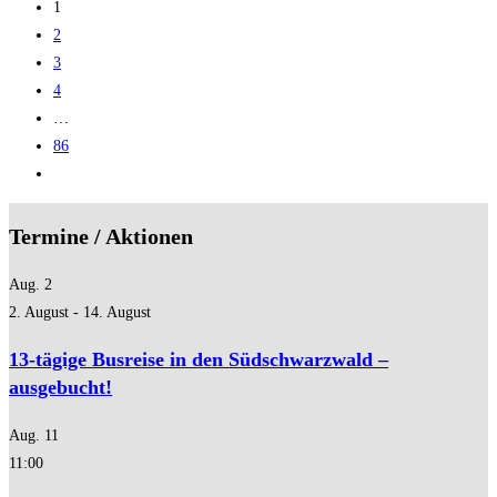
1
Geschichte
2
3
4
…
86
Zur
nächsten
Seite
Termine / Aktionen
Aug.
2
2. August
-
14. August
13-tägige Busreise in den Südschwarzwald –
ausgebucht!
Aug.
11
11:00