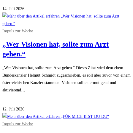
für
Kommentare deaktiviert
Fit
14. Juli 2026
für
Kolping
Modul
Impuls zur Woche
5
„Wer Visionen hat, sollte zum Arzt
gehen.“
„Wer Visionen hat, sollte zum Arzt gehen.“ Dieses Zitat wird dem ehem.
Bundeskanzler Helmut Schmidt zugeschrieben, es soll aber zuvor von einem
österreichischen Kanzler stammen. Visionen sollten ermutigend und
aktivierend…
für
Kommentare deaktiviert
„Wer
12. Juli 2026
Visionen
hat,
Impuls zur Woche
sollte