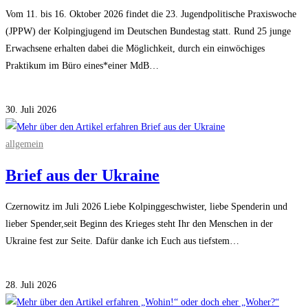
Vom 11. bis 16. Oktober 2026 findet die 23. Jugendpolitische Praxiswoche
(JPPW) der Kolpingjugend im Deutschen Bundestag statt. Rund 25 junge
Erwachsene erhalten dabei die Möglichkeit, durch ein einwöchiges
Praktikum im Büro eines*einer MdB…
für
Kommentare deaktiviert
Bundestag
30. Juli 2026
backstage
erleben,
allgemein
für
Brief aus der Ukraine
Jugendliche
bis
Czernowitz im Juli 2026 Liebe Kolpinggeschwister, liebe Spenderin und
30
lieber Spender,seit Beginn des Krieges steht Ihr den Menschen in der
Jahre
Ukraine fest zur Seite. Dafür danke ich Euch aus tiefstem…
für
Kommentare deaktiviert
Brief
28. Juli 2026
aus