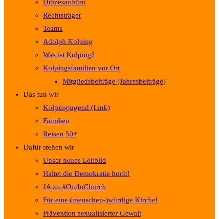
Diözesanbüro
Rechtsträger
Teams
Adolph Kolping
Was ist Kolping?
Kolpingsfamilien vor Ort
Mitgliedsbeiträge (Jahresbeiträge)
Das tun wir
Kolpingjugend (Link)
Familien
Reisen 50+
Dafür stehen wir
Unser neues Leitbild
Haltet die Demokratie hoch!
JA zu #OutInChurch
Für eine (menschen-)würdige Kirche!
Prävention sexualisierter Gewalt