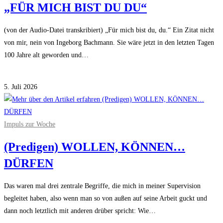
„FÜR MICH BIST DU DU“
zum
Arzt
(von der Audio-Datei transkribiert) „Für mich bist du, du.“ Ein Zitat nicht
gehen.“
von mir, nein von Ingeborg Bachmann. Sie wäre jetzt in den letzten Tagen
100 Jahre alt geworden und…
für
Kommentare deaktiviert
„FÜR
5. Juli 2026
MICH
BIST
DU
Impuls zur Woche
DU“
(Predigen) WOLLEN, KÖNNEN…
DÜRFEN
Das waren mal drei zentrale Begriffe, die mich in meiner Supervision
begleitet haben, also wenn man so von außen auf seine Arbeit guckt und
dann noch letztlich mit anderen drüber spricht: Wie…