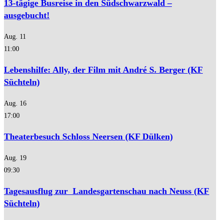
13-tägige Busreise in den Südschwarzwald –
ausgebucht!
Aug.
11
11:00
Lebenshilfe: Ally, der Film mit André S. Berger (KF
Süchteln)
Aug.
16
17:00
Theaterbesuch Schloss Neersen (KF Dülken)
Aug.
19
09:30
Tagesausflug zur Landesgartenschau nach Neuss (KF
Süchteln)