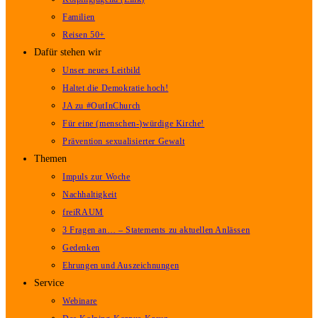
Familien
Reisen 50+
Dafür stehen wir
Unser neues Leitbild
Haltet die Demokratie hoch!
JA zu #OutInChurch
Für eine (menschen-)würdige Kirche!
Prävention sexualisierter Gewalt
Themen
Impuls zur Woche
Nachhaltigkeit
freiRAUM
3 Fragen an… – Statements zu aktuellen Anlässen
Gedenken
Ehrungen und Auszeichnungen
Service
Webinare