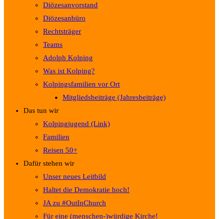
Diözesanvorstand
Diözesanbüro
Rechtsträger
Teams
Adolph Kolping
Was ist Kolping?
Kolpingsfamilien vor Ort
Mitgliedsbeiträge (Jahresbeiträge)
Das tun wir
Kolpingjugend (Link)
Familien
Reisen 50+
Dafür stehen wir
Unser neues Leitbild
Haltet die Demokratie hoch!
JA zu #OutInChurch
Für eine (menschen-)würdige Kirche!