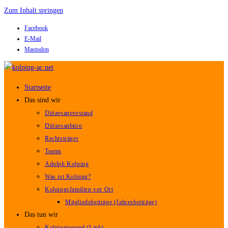
Zum Inhalt springen
Facebook
E-Mail
Mastodon
Startseite
Das sind wir
Diözesanvorstand
Diözesanbüro
Rechtsträger
Teams
Adolph Kolping
Was ist Kolping?
Kolpingsfamilien vor Ort
Mitgliedsbeiträge (Jahresbeiträge)
Das tun wir
Kolpingjugend (Link)