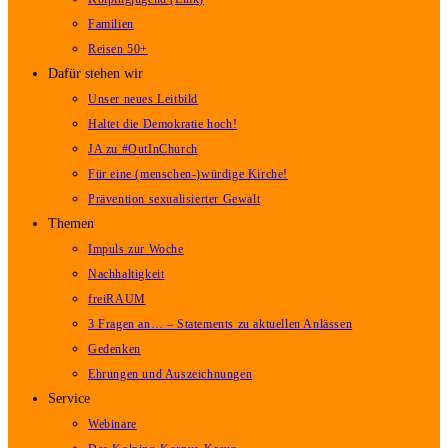
Familien
Reisen 50+
Dafür stehen wir
Unser neues Leitbild
Haltet die Demokratie hoch!
JA zu #OutInChurch
Für eine (menschen-)würdige Kirche!
Prävention sexualisierter Gewalt
Themen
Impuls zur Woche
Nachhaltigkeit
freiRAUM
3 Fragen an… – Statements zu aktuellen Anlässen
Gedenken
Ehrungen und Auszeichnungen
Service
Webinare