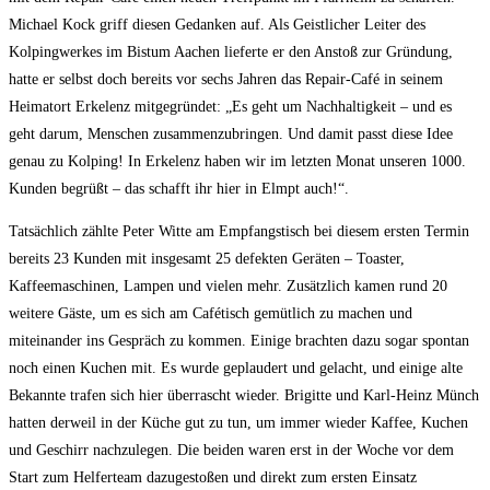
Michael Kock griff diesen Gedanken auf. Als Geistlicher Leiter des
Kolpingwerkes im Bistum Aachen lieferte er den Anstoß zur Gründung,
hatte er selbst doch bereits vor sechs Jahren das Repair-Café in seinem
Heimatort Erkelenz mitgegründet: „Es geht um Nachhaltigkeit – und es
geht darum, Menschen zusammenzubringen. Und damit passt diese Idee
genau zu Kolping! In Erkelenz haben wir im letzten Monat unseren 1000.
Kunden begrüßt – das schafft ihr hier in Elmpt auch!“.
Tatsächlich zählte Peter Witte am Empfangstisch bei diesem ersten Termin
bereits 23 Kunden mit insgesamt 25 defekten Geräten – Toaster,
Kaffeemaschinen, Lampen und vielen mehr. Zusätzlich kamen rund 20
weitere Gäste, um es sich am Cafétisch gemütlich zu machen und
miteinander ins Gespräch zu kommen. Einige brachten dazu sogar spontan
noch einen Kuchen mit. Es wurde geplaudert und gelacht, und einige alte
Bekannte trafen sich hier überrascht wieder. Brigitte und Karl-Heinz Münch
hatten derweil in der Küche gut zu tun, um immer wieder Kaffee, Kuchen
und Geschirr nachzulegen. Die beiden waren erst in der Woche vor dem
Start zum Helferteam dazugestoßen und direkt zum ersten Einsatz