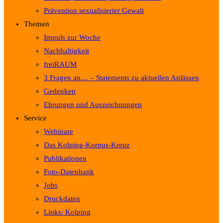
Prävention sexualisierter Gewalt
Themen
Impuls zur Woche
Nachhaltigkeit
freiRAUM
3 Fragen an… – Statements zu aktuellen Anlässen
Gedenken
Ehrungen und Auszeichnungen
Service
Webinare
Das Kolping-Korpus-Kreuz
Publikationen
Foto-Datenbank
Jobs
Druckdaten
Links: Kolping