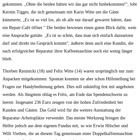
gekommen. „Ohne die beiden hätten wir das gar nicht hinbekommen!“, lobt
Kerstin Tigges, die sich gemeinsam mit Karin Witte um die Gäste
kümmerte, „Es ist so viel los, als ob alle nur darauf gewartet hätten, dass
ein Repair-Café öffnet.“ Die beiden bewiesen einen guten Blick dafür, wem
eine Ansprache guttäte. „Es ist so schön, dass man sich einfach dazusetzen
darf und direkt ins Gespräch kommt“, äußerte denn auch eine Kundin, die
nach erfolgreicher Reparatur ihrer Kaffeemaschine noch ein wenig länger
blieb.
Thorben Rzeznicki (18) und Felix Witte (14) waren ursprünglich nur zum
Anpacken mitgekommen. Spontan konnten sie aber schon Hilfestellung bei
Fragen zur Handybedienung geben. Dies soll zukünftig fest mit angeboten
werden. Als Jüngstem oblag es Felix, am Ende das Spendenschwein zu
leeren: Insgesamt 236 Euro zeugen von der hohen Zufriedenheit bei
Kunden und Gästen. Das Geld wird für die weitere Ausstattung der
Reparatur-Arbeitsplätze verwendet. Das meiste Werkzeug bringen die
Helfer jedoch aus dem eigenen Fundus mit, so wie Erwin Hilscher und
Willi Viethen, die an diesem Tag gemeinsam einer Doppelkaffeemaschine