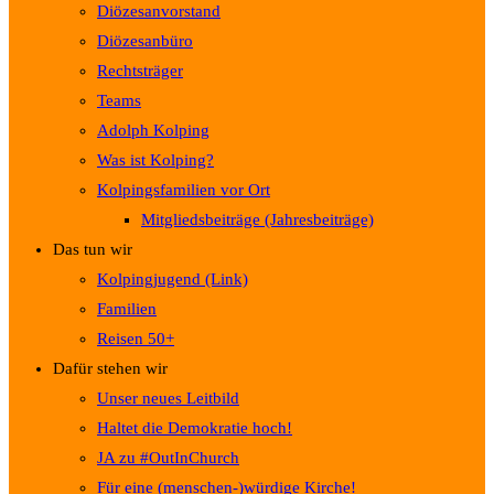
Diözesanvorstand
Diözesanbüro
Rechtsträger
Teams
Adolph Kolping
Was ist Kolping?
Kolpingsfamilien vor Ort
Mitgliedsbeiträge (Jahresbeiträge)
Das tun wir
Kolpingjugend (Link)
Familien
Reisen 50+
Dafür stehen wir
Unser neues Leitbild
Haltet die Demokratie hoch!
JA zu #OutInChurch
Für eine (menschen-)würdige Kirche!