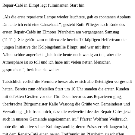
Repair-Café in Elmpt legt fulminanten Start hin.
„Als die erste reparierte Lampe wieder leuchtete, gab es spontanen Applaus.
Da hatte ich echt eine Gänsehaut.“, gesteht Ruth Pflieger nach Ende des
ersten Repair-Cafés im Elmpter Pfarrheim am vergangenen Samstag
(11.11.). Sie gehört zum mittlerweile bereits 17-köpfigen Helferteam der
jungen Initiative der Kolpingsfamilie Elmpt, und war mit ihrer
Nähmaschine angerückt. „Ich hatte heute noch wenig zu tun, aber die
Atmosphäre ist so toll und ich habe mit vielen netten Menschen
gesprochen.“, berichtet sie weiter.
Tatsächlich verlief die Premiere besser als es sich alle Beteiligten vorgestellt
hatten. Bereits zum offiziellen Start um 10 Uhr standen die ersten Kunden
mit defekten Geräten vor der Tür. Doch bevor es ans Reparieren ging,
überbrachte Bürgermeister Kalle Wassong die Grüße von Gemeinderat und
Verwaltung: „Ich freue mich, dass die weltweite Idee der Repair-Cafés jetzt
auch in unserer Gemeinde angekommen ist.“ Pfarrer Wolfram Weihrauch
lobte die Initiative seiner Kolpingsfamilie, deren Präses er seit langem ist,
mit dem Repair-Café einen neuen Treffpunkt im Pfarrheim zu schaffen.