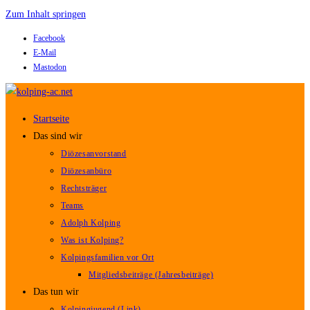
Zum Inhalt springen
Facebook
E-Mail
Mastodon
Startseite
Das sind wir
Diözesanvorstand
Diözesanbüro
Rechtsträger
Teams
Adolph Kolping
Was ist Kolping?
Kolpingsfamilien vor Ort
Mitgliedsbeiträge (Jahresbeiträge)
Das tun wir
Kolpingjugend (Link)