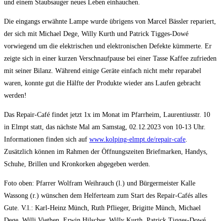
und einem Staubsauger neues Leben einhauchen.
Die eingangs erwähnte Lampe wurde übrigens von Marcel Bässler repariert,
der sich mit Michael Dege, Willy Kurth und Patrick Tigges-Dowé
vorwiegend um die elektrischen und elektronischen Defekte kümmerte. Er
zeigte sich in einer kurzen Verschnaufpause bei einer Tasse Kaffee zufrieden
mit seiner Bilanz. Während einige Geräte einfach nicht mehr reparabel
waren, konnte gut die Hälfte der Produkte wieder ans Laufen gebracht
werden!
Das Repair-Café findet jetzt 1x im Monat im Pfarrheim, Laurentiusstr. 10
in Elmpt statt, das nächste Mal am Samstag, 02.12.2023 von 10-13 Uhr.
Informationen finden sich auf
www.kolping-elmpt.de/repair-cafe
.
Zusätzlich können im Rahmen der Öffnungszeiten Briefmarken, Handys,
Schuhe, Brillen und Kronkorken abgegeben werden.
Foto oben: Pfarrer Wolfram Weihrauch (l.) und Bürgermeister Kalle
Wassong (r.) wünschen dem Helferteam zum Start des Repair-Cafés alles
Gute. V.l.: Karl-Heinz Münch, Ruth Pflieger, Brigitte Münch, Michael
Dege, Willi Viethen, Erwin Hilscher, Willy Kurth, Patrick Tigges-Dowé,