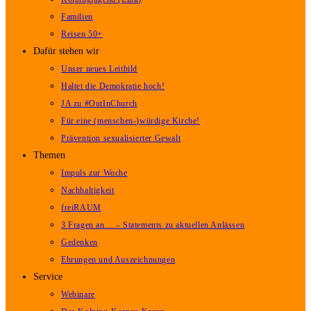
Familien
Reisen 50+
Dafür stehen wir
Unser neues Leitbild
Haltet die Demokratie hoch!
JA zu #OutInChurch
Für eine (menschen-)würdige Kirche!
Prävention sexualisierter Gewalt
Themen
Impuls zur Woche
Nachhaltigkeit
freiRAUM
3 Fragen an… – Statements zu aktuellen Anlässen
Gedenken
Ehrungen und Auszeichnungen
Service
Webinare