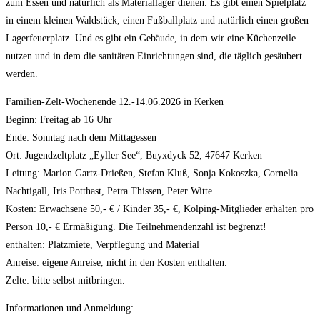
zum Essen und natürlich als Materiallager dienen. Es gibt einen Spielplatz
in einem kleinen Waldstück, einen Fußballplatz und natürlich einen großen
Lagerfeuerplatz. Und es gibt ein Gebäude, in dem wir eine Küchenzeile
nutzen und in dem die sanitären Einrichtungen sind, die täglich gesäubert
werden.
Familien-Zelt-Wochenende 12.-14.06.2026 in Kerken
Beginn: Freitag ab 16 Uhr
Ende: Sonntag nach dem Mittagessen
Ort: Jugendzeltplatz „Eyller See“, Buyxdyck 52, 47647 Kerken
Leitung: Marion Gartz-Drießen, Stefan Kluß, Sonja Kokoszka, Cornelia
Nachtigall, Iris Potthast, Petra Thissen, Peter Witte
Kosten: Erwachsene 50,- € / Kinder 35,- €, Kolping-Mitglieder erhalten pro
Person 10,- € Ermäßigung. Die Teilnehmendenzahl ist begrenzt!
enthalten: Platzmiete, Verpflegung und Material
Anreise: eigene Anreise, nicht in den Kosten enthalten.
Zelte: bitte selbst mitbringen.
Informationen und Anmeldung: