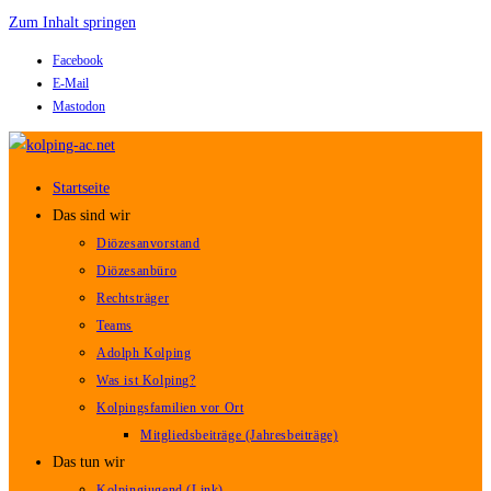
Zum Inhalt springen
Facebook
E-Mail
Mastodon
Startseite
Das sind wir
Diözesanvorstand
Diözesanbüro
Rechtsträger
Teams
Adolph Kolping
Was ist Kolping?
Kolpingsfamilien vor Ort
Mitgliedsbeiträge (Jahresbeiträge)
Das tun wir
Kolpingjugend (Link)