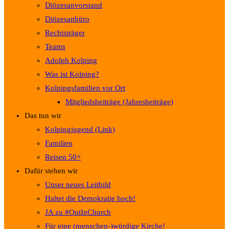
Diözesanvorstand
Diözesanbüro
Rechtsträger
Teams
Adolph Kolping
Was ist Kolping?
Kolpingsfamilien vor Ort
Mitgliedsbeiträge (Jahresbeiträge)
Das tun wir
Kolpingjugend (Link)
Familien
Reisen 50+
Dafür stehen wir
Unser neues Leitbild
Haltet die Demokratie hoch!
JA zu #OutInChurch
Für eine (menschen-)würdige Kirche!