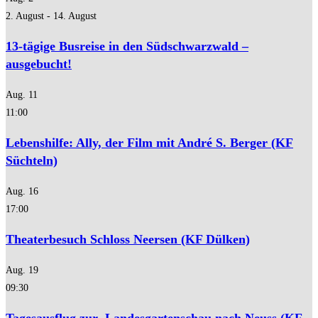
2. August
-
14. August
13-tägige Busreise in den Südschwarzwald –
ausgebucht!
Aug.
11
11:00
Lebenshilfe: Ally, der Film mit André S. Berger (KF
Süchteln)
Aug.
16
17:00
Theaterbesuch Schloss Neersen (KF Dülken)
Aug.
19
09:30
Tagesausflug zur Landesgartenschau nach Neuss (KF