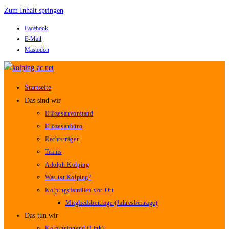
Zum Inhalt springen
Facebook
E-Mail
Mastodon
Startseite
Das sind wir
Diözesanvorstand
Diözesanbüro
Rechtsträger
Teams
Adolph Kolping
Was ist Kolping?
Kolpingsfamilien vor Ort
Mitgliedsbeiträge (Jahresbeiträge)
Das tun wir
Kolpingjugend (Link)