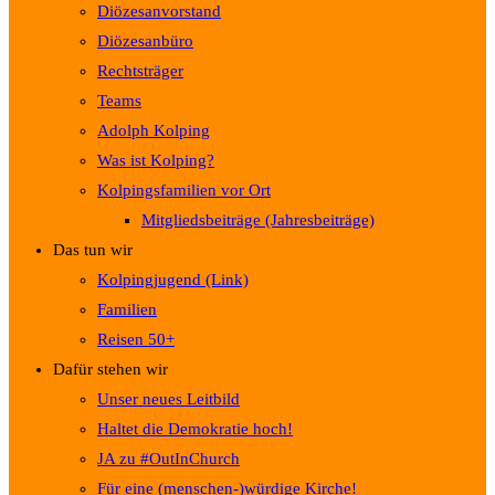
Diözesanvorstand
Diözesanbüro
Rechtsträger
Teams
Adolph Kolping
Was ist Kolping?
Kolpingsfamilien vor Ort
Mitgliedsbeiträge (Jahresbeiträge)
Das tun wir
Kolpingjugend (Link)
Familien
Reisen 50+
Dafür stehen wir
Unser neues Leitbild
Haltet die Demokratie hoch!
JA zu #OutInChurch
Für eine (menschen-)würdige Kirche!