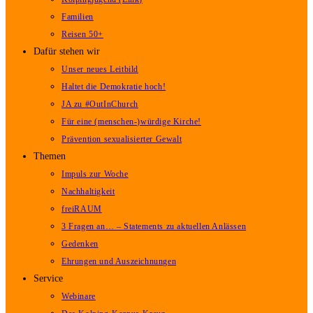
Familien
Reisen 50+
Dafür stehen wir
Unser neues Leitbild
Haltet die Demokratie hoch!
JA zu #OutInChurch
Für eine (menschen-)würdige Kirche!
Prävention sexualisierter Gewalt
Themen
Impuls zur Woche
Nachhaltigkeit
freiRAUM
3 Fragen an… – Statements zu aktuellen Anlässen
Gedenken
Ehrungen und Auszeichnungen
Service
Webinare