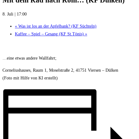
Mit dem Rad nach Rom… (KF Dülken)
8. Juli | 17:00
«
Was ist los an der Apfelbank? (KF Süchteln)
Kaffee – Spiel – Gesang (KF St.Tönis)
»
…eine etwas andere Wallfahrt;
Corneliushauses, Raum 1, Moselstraße 2, 41751 Viersen – Dülken
(Foto mit Hilfe von KI erstellt)