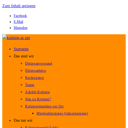
Zum Inhalt springen
Facebook
E-Mail
Mastodon
Startseite
Das sind wir
Diözesanvorstand
Diözesanbüro
Rechtsträger
Teams
Adolph Kolping
Was ist Kolping?
Kolpingsfamilien vor Ort
Mitgliedsbeiträge (Jahresbeiträge)
Das tun wir
Kolpingjugend (Link)