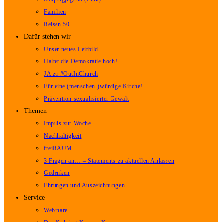
Familien
Reisen 50+
Dafür stehen wir
Unser neues Leitbild
Haltet die Demokratie hoch!
JA zu #OutInChurch
Für eine (menschen-)würdige Kirche!
Prävention sexualisierter Gewalt
Themen
Impuls zur Woche
Nachhaltigkeit
freiRAUM
3 Fragen an… – Statements zu aktuellen Anlässen
Gedenken
Ehrungen und Auszeichnungen
Service
Webinare