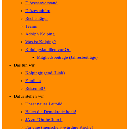
Diözesanvorstand
Diözesanbüro
Rechtsträger
Teams
Adolph Kolping
Was ist Kolping?
Kolpingsfamilien vor Ort
Mitgliedsbeiträge (Jahresbeiträge)
Das tun wir
Kolpingjugend (Link)
Familien
Reisen 50+
Dafür stehen wir
Unser neues Leitbild
Haltet die Demokratie hoch!
JA zu #OutInChurch
Für eine (menschen-)würdige Kirche!