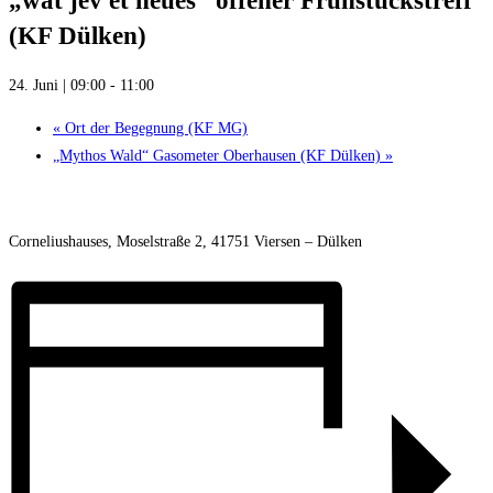
„wat jev et neues“ offener Frühstückstreff
(KF Dülken)
24. Juni | 09:00
-
11:00
«
Ort der Begegnung (KF MG)
„Mythos Wald“ Gasometer Oberhausen (KF Dülken)
»
Corneliushauses, Moselstraße 2, 41751 Viersen – Dülken