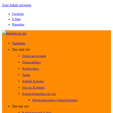
Zum Inhalt springen
Facebook
E-Mail
Mastodon
Startseite
Das sind wir
Diözesanvorstand
Diözesanbüro
Rechtsträger
Teams
Adolph Kolping
Was ist Kolping?
Kolpingsfamilien vor Ort
Mitgliedsbeiträge (Jahresbeiträge)
Das tun wir
Kolpingjugend (Link)