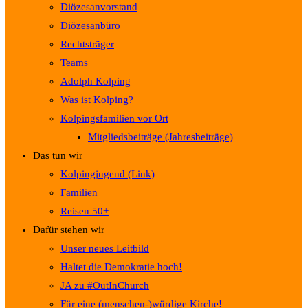
Diözesanvorstand
Diözesanbüro
Rechtsträger
Teams
Adolph Kolping
Was ist Kolping?
Kolpingsfamilien vor Ort
Mitgliedsbeiträge (Jahresbeiträge)
Das tun wir
Kolpingjugend (Link)
Familien
Reisen 50+
Dafür stehen wir
Unser neues Leitbild
Haltet die Demokratie hoch!
JA zu #OutInChurch
Für eine (menschen-)würdige Kirche!