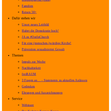
Familien
Reisen 50+
Dafür stehen wir
Unser neues Leitbild
Haltet die Demokratie hoch!
JA zu #OutInChurch
Für eine (menschen-)würdige Kirche!
Prävention sexualisierter Gewalt
Themen
Impuls zur Woche
Nachhaltigkeit
freiRAUM
3 Fragen an… – Statements zu aktuellen Anlässen
Gedenken
Ehrungen und Auszeichnungen
Service
Webinare