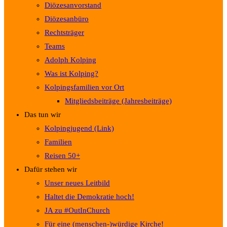
Diözesanvorstand
Diözesanbüro
Rechtsträger
Teams
Adolph Kolping
Was ist Kolping?
Kolpingsfamilien vor Ort
Mitgliedsbeiträge (Jahresbeiträge)
Das tun wir
Kolpingjugend (Link)
Familien
Reisen 50+
Dafür stehen wir
Unser neues Leitbild
Haltet die Demokratie hoch!
JA zu #OutInChurch
Für eine (menschen-)würdige Kirche!