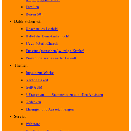
Familien
Reisen 50+
Dafür stehen wir
Unser neues Leitbild
Haltet die Demokratie hoch!
JA zu #OutInChurch
Für eine (menschen-)würdige Kirche!
Prävention sexualisierter Gewalt
Themen
Impuls zur Woche
Nachhaltigkeit
freiRAUM
3 Fragen an… – Statements zu aktuellen Anlässen
Gedenken
Ehrungen und Auszeichnungen
Service
Webinare