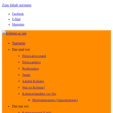
Zum Inhalt springen
Facebook
E-Mail
Mastodon
Startseite
Das sind wir
Diözesanvorstand
Diözesanbüro
Rechtsträger
Teams
Adolph Kolping
Was ist Kolping?
Kolpingsfamilien vor Ort
Mitgliedsbeiträge (Jahresbeiträge)
Das tun wir
Kolpingjugend (Link)