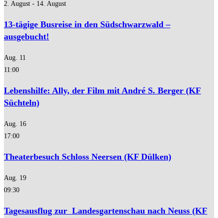
2. August
-
14. August
13-tägige Busreise in den Südschwarzwald –
ausgebucht!
Aug.
11
11:00
Lebenshilfe: Ally, der Film mit André S. Berger (KF
Süchteln)
Aug.
16
17:00
Theaterbesuch Schloss Neersen (KF Dülken)
Aug.
19
09:30
Tagesausflug zur Landesgartenschau nach Neuss (KF