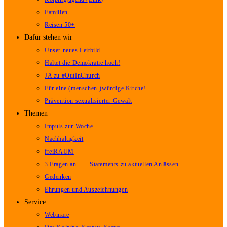
Familien
Reisen 50+
Dafür stehen wir
Unser neues Leitbild
Haltet die Demokratie hoch!
JA zu #OutInChurch
Für eine (menschen-)würdige Kirche!
Prävention sexualisierter Gewalt
Themen
Impuls zur Woche
Nachhaltigkeit
freiRAUM
3 Fragen an… – Statements zu aktuellen Anlässen
Gedenken
Ehrungen und Auszeichnungen
Service
Webinare