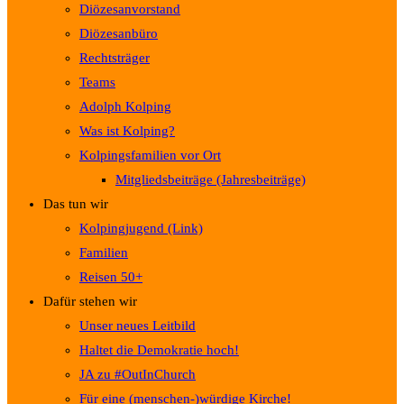
Diözesanvorstand
Diözesanbüro
Rechtsträger
Teams
Adolph Kolping
Was ist Kolping?
Kolpingsfamilien vor Ort
Mitgliedsbeiträge (Jahresbeiträge)
Das tun wir
Kolpingjugend (Link)
Familien
Reisen 50+
Dafür stehen wir
Unser neues Leitbild
Haltet die Demokratie hoch!
JA zu #OutInChurch
Für eine (menschen-)würdige Kirche!