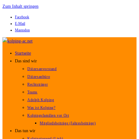
Zum Inhalt springen
Facebook
E-Mail
Mastodon
Startseite
Das sind wir
Diözesanvorstand
Diözesanbüro
Rechtsträger
Teams
Adolph Kolping
Was ist Kolping?
Kolpingsfamilien vor Ort
Mitgliedsbeiträge (Jahresbeiträge)
Das tun wir
Kolpingjugend (Link)