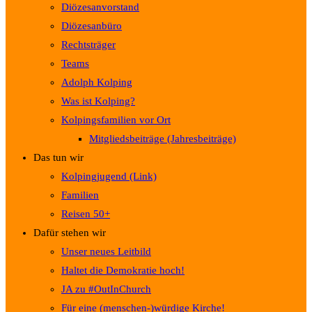
Diözesanvorstand
Diözesanbüro
Rechtsträger
Teams
Adolph Kolping
Was ist Kolping?
Kolpingsfamilien vor Ort
Mitgliedsbeiträge (Jahresbeiträge)
Das tun wir
Kolpingjugend (Link)
Familien
Reisen 50+
Dafür stehen wir
Unser neues Leitbild
Haltet die Demokratie hoch!
JA zu #OutInChurch
Für eine (menschen-)würdige Kirche!