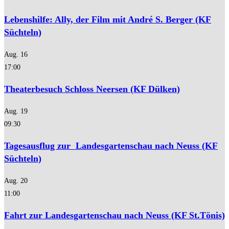
Lebenshilfe: Ally, der Film mit André S. Berger (KF
Süchteln)
Aug.
16
17:00
Theaterbesuch Schloss Neersen (KF Dülken)
Aug.
19
09:30
Tagesausflug zur Landesgartenschau nach Neuss (KF
Süchteln)
Aug.
20
11:00
Fahrt zur Landesgartenschau nach Neuss (KF St.Tönis)