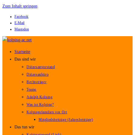
Zum Inhalt springen
Facebook
E-Mail
Mastodon
Startseite
Das sind wir
Diözesanvorstand
Diözesanbüro
Rechtsträger
Teams
Adolph Kolping
Was ist Kolping?
Kolpingsfamilien vor Ort
Mitgliedsbeiträge (Jahresbeiträge)
Das tun wir
Kolpingjugend (Link)