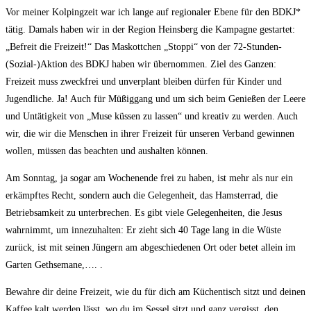
Vor meiner Kolpingzeit war ich lange auf regionaler Ebene für den BDKJ*
tätig. Damals haben wir in der Region Heinsberg die Kampagne gestartet:
„Befreit die Freizeit!“ Das Maskottchen „Stoppi“ von der 72-Stunden-
(Sozial-)Aktion des BDKJ haben wir übernommen. Ziel des Ganzen:
Freizeit muss zweckfrei und unverplant bleiben dürfen für Kinder und
Jugendliche. Ja! Auch für Müßiggang und um sich beim Genießen der Leere
und Untätigkeit von „Muse küssen zu lassen“ und kreativ zu werden. Auch
wir, die wir die Menschen in ihrer Freizeit für unseren Verband gewinnen
wollen, müssen das beachten und aushalten können.
Am Sonntag, ja sogar am Wochenende frei zu haben, ist mehr als nur ein
erkämpftes Recht, sondern auch die Gelegenheit, das Hamsterrad, die
Betriebsamkeit zu unterbrechen. Es gibt viele Gelegenheiten, die Jesus
wahrnimmt, um innezuhalten: Er zieht sich 40 Tage lang in die Wüste
zurück, ist mit seinen Jüngern am abgeschiedenen Ort oder betet allein im
Garten Gethsemane,…. .
Bewahre dir deine Freizeit, wie du für dich am Küchentisch sitzt und deinen
Kaffee kalt werden lässt, wo du im Sessel sitzt und ganz vergisst, den