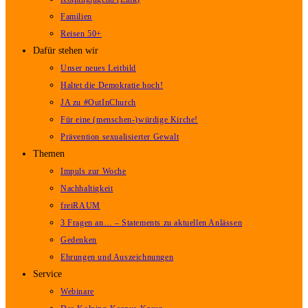
Familien
Reisen 50+
Dafür stehen wir
Unser neues Leitbild
Haltet die Demokratie hoch!
JA zu #OutInChurch
Für eine (menschen-)würdige Kirche!
Prävention sexualisierter Gewalt
Themen
Impuls zur Woche
Nachhaltigkeit
freiRAUM
3 Fragen an… – Statements zu aktuellen Anlässen
Gedenken
Ehrungen und Auszeichnungen
Service
Webinare