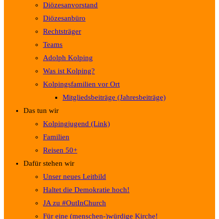
Diözesanvorstand
Diözesanbüro
Rechtsträger
Teams
Adolph Kolping
Was ist Kolping?
Kolpingsfamilien vor Ort
Mitgliedsbeiträge (Jahresbeiträge)
Das tun wir
Kolpingjugend (Link)
Familien
Reisen 50+
Dafür stehen wir
Unser neues Leitbild
Haltet die Demokratie hoch!
JA zu #OutInChurch
Für eine (menschen-)würdige Kirche!