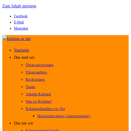
Zum Inhalt springen
Facebook
E-Mail
Mastodon
Startseite
Das sind wir
Diözesanvorstand
Diözesanbüro
Rechtsträger
Teams
Adolph Kolping
Was ist Kolping?
Kolpingsfamilien vor Ort
Mitgliedsbeiträge (Jahresbeiträge)
Das tun wir
Kolpingjugend (Link)