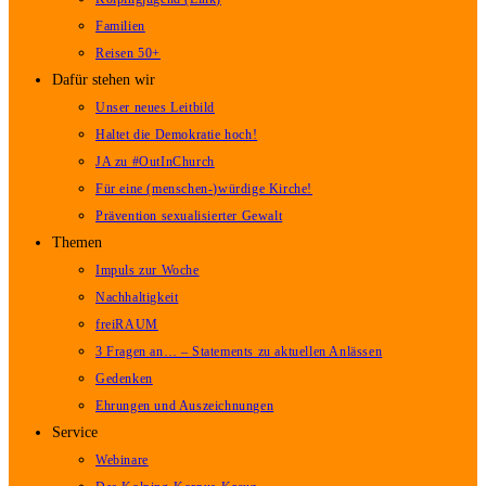
Familien
Reisen 50+
Dafür stehen wir
Unser neues Leitbild
Haltet die Demokratie hoch!
JA zu #OutInChurch
Für eine (menschen-)würdige Kirche!
Prävention sexualisierter Gewalt
Themen
Impuls zur Woche
Nachhaltigkeit
freiRAUM
3 Fragen an… – Statements zu aktuellen Anlässen
Gedenken
Ehrungen und Auszeichnungen
Service
Webinare