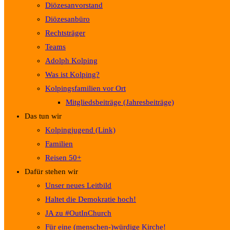
Diözesanvorstand
Diözesanbüro
Rechtsträger
Teams
Adolph Kolping
Was ist Kolping?
Kolpingsfamilien vor Ort
Mitgliedsbeiträge (Jahresbeiträge)
Das tun wir
Kolpingjugend (Link)
Familien
Reisen 50+
Dafür stehen wir
Unser neues Leitbild
Haltet die Demokratie hoch!
JA zu #OutInChurch
Für eine (menschen-)würdige Kirche!