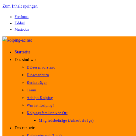
Zum Inhalt springen
Facebook
E-Mail
Mastodon
Startseite
Das sind wir
Diözesanvorstand
Diözesanbüro
Rechtsträger
Teams
Adolph Kolping
Was ist Kolping?
Kolpingsfamilien vor Ort
Mitgliedsbeiträge (Jahresbeiträge)
Das tun wir
Kolpingjugend (Link)