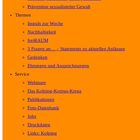
Prävention sexualisierter Gewalt
Themen
Impuls zur Woche
Nachhaltigkeit
freiRAUM
3 Fragen an… – Statements zu aktuellen Anlässen
Gedenken
Ehrungen und Auszeichnungen
Service
Webinare
Das Kolping-Korpus-Kreuz
Publikationen
Foto-Datenbank
Jobs
Druckdaten
Links: Kolping