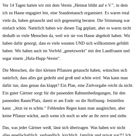
Vor 14 Tagen hatten wir mit dem Verein „Heimat blüht auf e.V.“, in dem
ich zu Hause engagiert bin, eine Staudentausch organisiert. Es waren total
viele da, haben getauscht und sich gegenseitig beraten. Die Stimmung war
einfach schön. Natürlich haben wir diesen Tag geplant, aber es waren nicht
deshalb so viele Menschen da, weil wir sie von Hause abgeholt haben. Wir
haben dafür gesorgt, dass es viele wussten UND sich willkommen gefühlt
haben. Wir haben auch im Vorfeld „genetzwerkt“ mit den Landfrauen und
sogar einem „Hula-Hupp-Verein“.
Die Menschen, die ihre kleinen Pflanzen getauscht haben, wünschen sich
natürlich, dass alles gut gedeiht und groß und schön wird. Was kann man
dafür tun, dass genau das klappt? Ein Plan, eine Zielvorgabe reicht da nicht.
Ein guter Gärtner sorgt für die passenden Rahmenbedingungen, für den
passenden Raum/Platz, damit er am Ende -so die Hoffnung- feststellen
kann: „Jetzt ist es schön.“ Fehlenden Regen kann man ausgleichen, aber
keine Pflanze wächst, auch wenn ich noch so sehr an ihr zerre und ziehe.
Das, was jeder Gärtner weiß, lässt sich übertragen. Was haben wir nicht
alles gesellschaftlich, verbandlich, kirchlich, familiär und privat vor?!! Ich