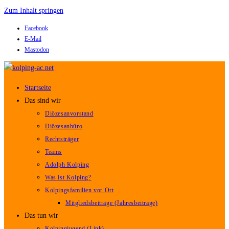
Zum Inhalt springen
Facebook
E-Mail
Mastodon
Startseite
Das sind wir
Diözesanvorstand
Diözesanbüro
Rechtsträger
Teams
Adolph Kolping
Was ist Kolping?
Kolpingsfamilien vor Ort
Mitgliedsbeiträge (Jahresbeiträge)
Das tun wir
Kolpingjugend (Link)