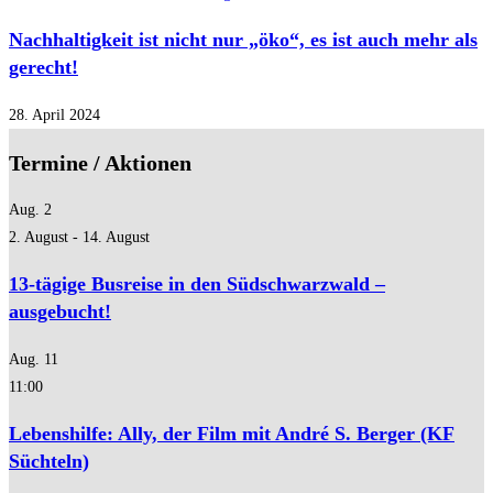
Nachhaltigkeit ist nicht nur „öko“, es ist auch mehr als
gerecht!
28. April 2024
Termine / Aktionen
Aug.
2
2. August
-
14. August
13-tägige Busreise in den Südschwarzwald –
ausgebucht!
Aug.
11
11:00
Lebenshilfe: Ally, der Film mit André S. Berger (KF
Süchteln)