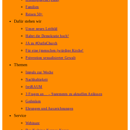
Familien
Reisen 50+
Dafür stehen wir
Unser neues Leitbild
Haltet die Demokratie hoch!
JA zu #OutInChurch
Für eine (menschen-)würdige Kirche!
Prävention sexualisierter Gewalt
Themen
Impuls zur Woche
Nachhaltigkeit
freiRAUM
3 Fragen an… – Statements zu aktuellen Anlässen
Gedenken
Ehrungen und Auszeichnungen
Service
Webinare