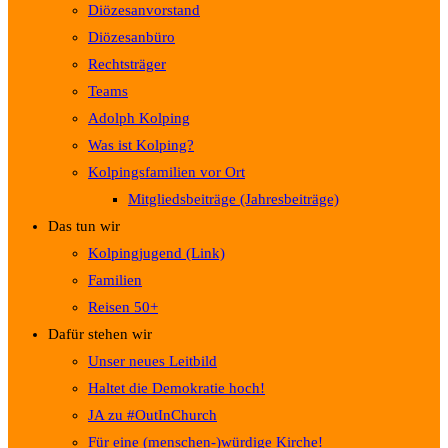
Diözesanvorstand
Diözesanbüro
Rechtsträger
Teams
Adolph Kolping
Was ist Kolping?
Kolpingsfamilien vor Ort
Mitgliedsbeiträge (Jahresbeiträge)
Das tun wir
Kolpingjugend (Link)
Familien
Reisen 50+
Dafür stehen wir
Unser neues Leitbild
Haltet die Demokratie hoch!
JA zu #OutInChurch
Für eine (menschen-)würdige Kirche!