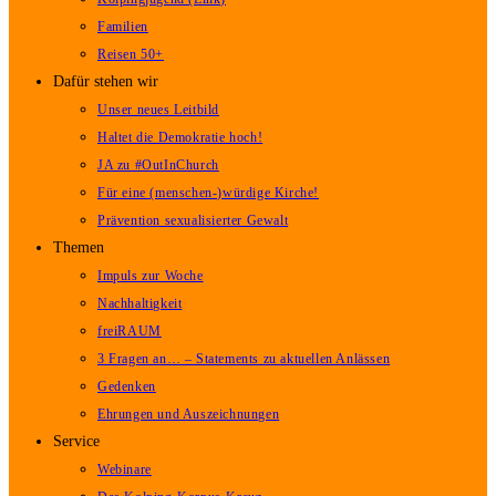
Familien
Reisen 50+
Dafür stehen wir
Unser neues Leitbild
Haltet die Demokratie hoch!
JA zu #OutInChurch
Für eine (menschen-)würdige Kirche!
Prävention sexualisierter Gewalt
Themen
Impuls zur Woche
Nachhaltigkeit
freiRAUM
3 Fragen an… – Statements zu aktuellen Anlässen
Gedenken
Ehrungen und Auszeichnungen
Service
Webinare