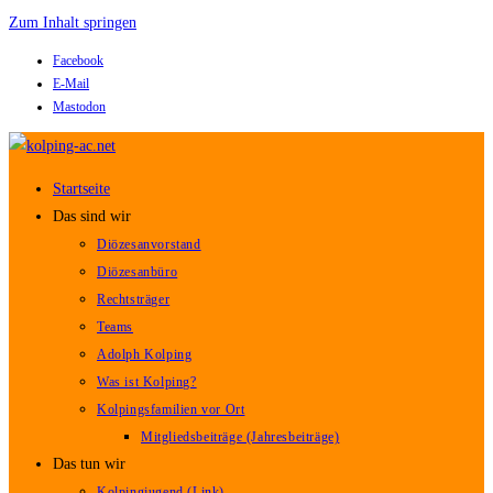
Zum Inhalt springen
Facebook
E-Mail
Mastodon
Startseite
Das sind wir
Diözesanvorstand
Diözesanbüro
Rechtsträger
Teams
Adolph Kolping
Was ist Kolping?
Kolpingsfamilien vor Ort
Mitgliedsbeiträge (Jahresbeiträge)
Das tun wir
Kolpingjugend (Link)