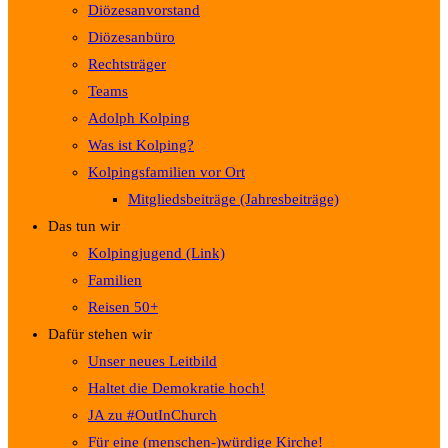
Diözesanvorstand
Diözesanbüro
Rechtsträger
Teams
Adolph Kolping
Was ist Kolping?
Kolpingsfamilien vor Ort
Mitgliedsbeiträge (Jahresbeiträge)
Das tun wir
Kolpingjugend (Link)
Familien
Reisen 50+
Dafür stehen wir
Unser neues Leitbild
Haltet die Demokratie hoch!
JA zu #OutInChurch
Für eine (menschen-)würdige Kirche!