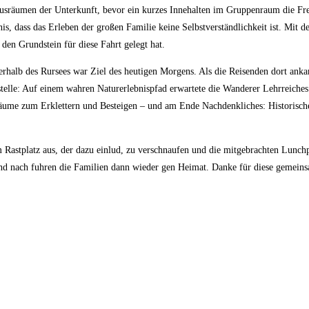
usräumen der Unterkunft, bevor ein kurzes Innehalten im Gruppenraum die Freu
s, dass das Erleben der großen Familie keine Selbstverständlichkeit ist. Mit d
den Grundstein für diese Fahrt gelegt hat.
halb des Rursees war Ziel des heutigen Morgens. Als die Reisenden dort ankame
stelle: Auf einem wahren Naturerlebnispfad erwartete die Wanderer Lehrreiche
Bäume zum Erklettern und Besteigen – und am Ende Nachdenkliches: Historische
 Rastplatz aus, der dazu einlud, zu verschnaufen und die mitgebrachten Lun
 und nach fuhren die Familien dann wieder gen Heimat. Danke für diese gemein