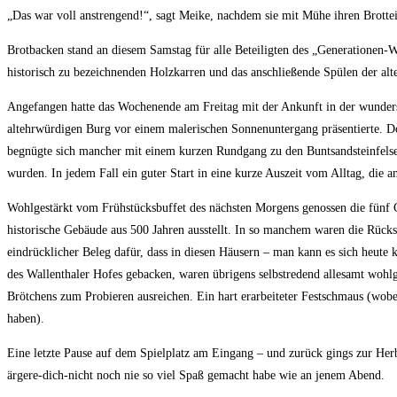
„Das war voll anstrengend!“, sagt Meike, nachdem sie mit Mühe ihren Brotteig
Brotbacken stand an diesem Samstag für alle Beteiligten des „Generation
historisch zu bezeichnenden Holzkarren und das anschließende Spülen der al
Angefangen hatte das Wochenende am Freitag mit der Ankunft in der wunders
altehrwürdigen Burg vor einem malerischen Sonnenuntergang präsentierte. Doc
begnügte sich mancher mit einem kurzen Rundgang zu den Buntsandsteinfelsen
wurden. In jedem Fall ein guter Start in eine kurze Auszeit vom Alltag, die
Wohlgestärkt vom Frühstücksbuffet des nächsten Morgens genossen die fünf 
historische Gebäude aus 500 Jahren ausstellt. In so manchem waren die Rück
eindrücklicher Beleg dafür, dass in diesen Häusern – man kann es sich heute 
des Wallenthaler Hofes gebacken, waren übrigens selbstredend allesamt woh
Brötchens zum Probieren ausreichen. Ein hart erarbeiteter Festschmaus (wobe
haben).
Eine letzte Pause auf dem Spielplatz am Eingang – und zurück gings zur He
ärgere-dich-nicht noch nie so viel Spaß gemacht habe wie an jenem Abend.