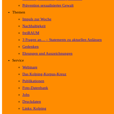
Prävention sexualisierter Gewalt
Themen
Impuls zur Woche
Nachhaltigkeit
freiRAUM
3 Fragen an… – Statements zu aktuellen Anlässen
Gedenken
Ehrungen und Auszeichnungen
Service
Webinare
Das Kolping-Korpus-Kreuz
Publikationen
Foto-Datenbank
Jobs
Druckdaten
Links: Kolping