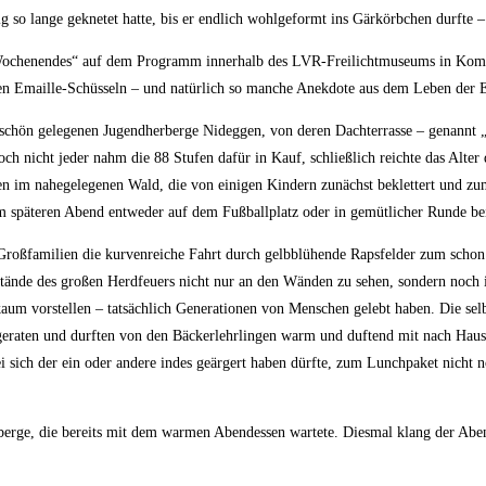
 so lange geknetet hatte, bis er endlich wohlgeformt ins Gärkörbchen durfte –
en-Wochenendes“ auf dem Programm innerhalb des LVR-Freilichtmuseums in Ko
ten Emaille-Schüsseln – und natürlich so manche Anekdote aus dem Leben der Ei
chön gelegenen Jugendherberge Nideggen, von deren Dachterrasse – genannt „
h nicht jeder nahm die 88 Stufen dafür in Kauf, schließlich reichte das Alter
 im nahegelegenen Wald, die von einigen Kindern zunächst beklettert und zum
 am späteren Abend entweder auf dem Fußballplatz oder in gemütlicher Runde b
Großfamilien die kurvenreiche Fahrt durch gelbblühende Rapsfelder zum schon
stände des großen Herdfeuers nicht nur an den Wänden zu sehen, sondern noch 
kaum vorstellen – tatsächlich Generationen von Menschen gelebt haben. Die sel
lgeraten und durften von den Bäckerlehrlingen warm und duftend mit nach Hau
i sich der ein oder andere indes geärgert haben dürfte, zum Lunchpaket nicht
rberge, die bereits mit dem warmen Abendessen wartete. Diesmal klang der A