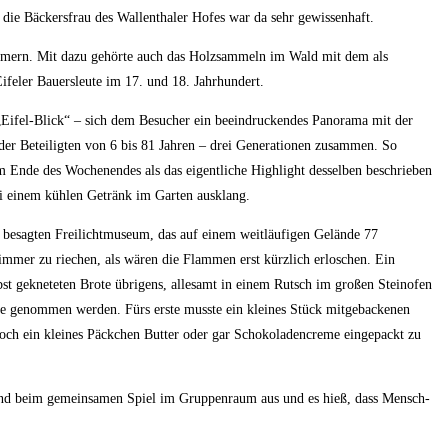
 die Bäckersfrau des Wallenthaler Hofes war da sehr gewissenhaft.
mmern. Mit dazu gehörte auch das Holzsammeln im Wald mit dem als
feler Bauersleute im 17. und 18. Jahrhundert.
Eifel-Blick“ – sich dem Besucher ein beeindruckendes Panorama mit der
 der Beteiligten von 6 bis 81 Jahren – drei Generationen zusammen. So
 Ende des Wochenendes als das eigentliche Highlight desselben beschrieben
ei einem kühlen Getränk im Garten ausklang.
 besagten Freilichtmuseum, das auf einem weitläufigen Gelände 77
immer zu riechen, als wären die Flammen erst kürzlich erloschen. Ein
bst gekneteten Brote übrigens, allesamt in einem Rutsch im großen Steinofen
se genommen werden. Fürs erste musste ein kleines Stück mitgebackenen
 noch ein kleines Päckchen Butter oder gar Schokoladencreme eingepackt zu
bend beim gemeinsamen Spiel im Gruppenraum aus und es hieß, dass Mensch-