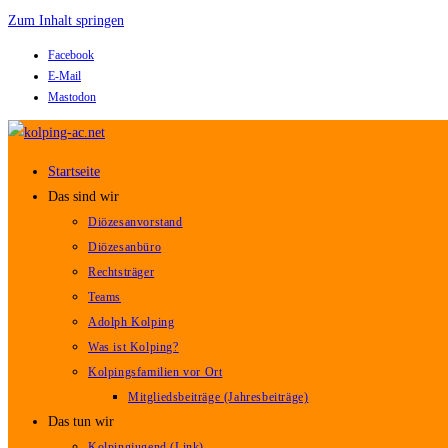
Zum Inhalt springen
Facebook
E-Mail
Mastodon
Startseite
Das sind wir
Diözesanvorstand
Diözesanbüro
Rechtsträger
Teams
Adolph Kolping
Was ist Kolping?
Kolpingsfamilien vor Ort
Mitgliedsbeiträge (Jahresbeiträge)
Das tun wir
Kolpingjugend (Link)