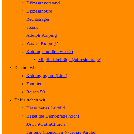
Diözesanvorstand
Diözesanbüro
Rechtsträger
Teams
Adolph Kolping
Was ist Kolping?
Kolpingsfamilien vor Ort
Mitgliedsbeiträge (Jahresbeiträge)
Das tun wir
Kolpingjugend (Link)
Familien
Reisen 50+
Dafür stehen wir
Unser neues Leitbild
Haltet die Demokratie hoch!
JA zu #OutInChurch
Für eine (menschen-)würdige Kirche!