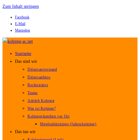
Zum Inhalt springen
Facebook
E-Mail
Mastodon
Startseite
Das sind wir
Diözesanvorstand
Diözesanbüro
Rechtsträger
Teams
Adolph Kolping
Was ist Kolping?
Kolpingsfamilien vor Ort
Mitgliedsbeiträge (Jahresbeiträge)
Das tun wir
Kolpingjugend (Link)