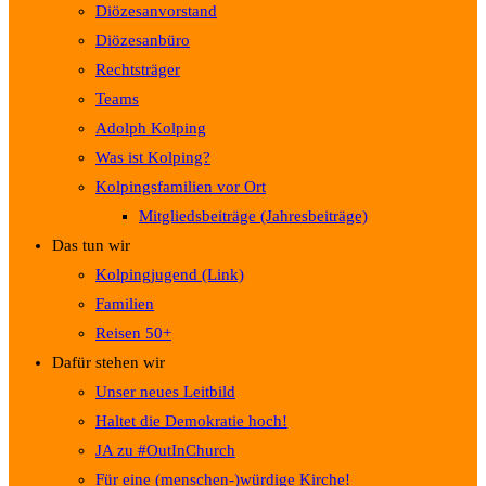
Diözesanvorstand
Diözesanbüro
Rechtsträger
Teams
Adolph Kolping
Was ist Kolping?
Kolpingsfamilien vor Ort
Mitgliedsbeiträge (Jahresbeiträge)
Das tun wir
Kolpingjugend (Link)
Familien
Reisen 50+
Dafür stehen wir
Unser neues Leitbild
Haltet die Demokratie hoch!
JA zu #OutInChurch
Für eine (menschen-)würdige Kirche!