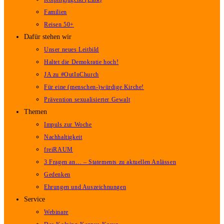
Familien
Reisen 50+
Dafür stehen wir
Unser neues Leitbild
Haltet die Demokratie hoch!
JA zu #OutInChurch
Für eine (menschen-)würdige Kirche!
Prävention sexualisierter Gewalt
Themen
Impuls zur Woche
Nachhaltigkeit
freiRAUM
3 Fragen an… – Statements zu aktuellen Anlässen
Gedenken
Ehrungen und Auszeichnungen
Service
Webinare