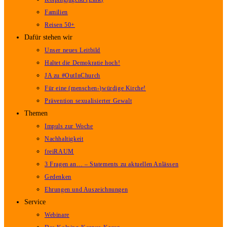
Familien
Reisen 50+
Dafür stehen wir
Unser neues Leitbild
Haltet die Demokratie hoch!
JA zu #OutInChurch
Für eine (menschen-)würdige Kirche!
Prävention sexualisierter Gewalt
Themen
Impuls zur Woche
Nachhaltigkeit
freiRAUM
3 Fragen an… – Statements zu aktuellen Anlässen
Gedenken
Ehrungen und Auszeichnungen
Service
Webinare