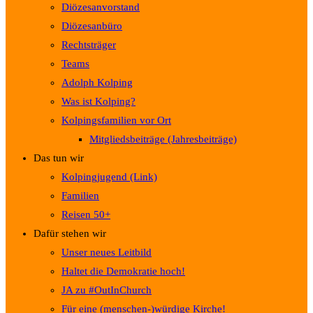
Diözesanvorstand
Diözesanbüro
Rechtsträger
Teams
Adolph Kolping
Was ist Kolping?
Kolpingsfamilien vor Ort
Mitgliedsbeiträge (Jahresbeiträge)
Das tun wir
Kolpingjugend (Link)
Familien
Reisen 50+
Dafür stehen wir
Unser neues Leitbild
Haltet die Demokratie hoch!
JA zu #OutInChurch
Für eine (menschen-)würdige Kirche!