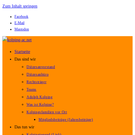
Zum Inhalt springen
Facebook
E-Mail
Mastodon
Startseite
Das sind wir
Diözesanvorstand
Diözesanbüro
Rechtsträger
Teams
Adolph Kolping
Was ist Kolping?
Kolpingsfamilien vor Ort
Mitgliedsbeiträge (Jahresbeiträge)
Das tun wir
Kolpingjugend (Link)