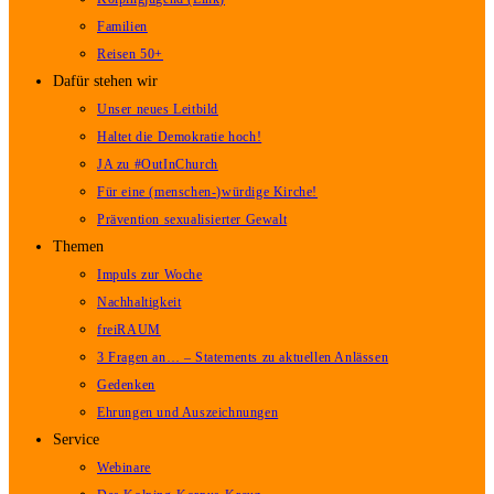
Familien
Reisen 50+
Dafür stehen wir
Unser neues Leitbild
Haltet die Demokratie hoch!
JA zu #OutInChurch
Für eine (menschen-)würdige Kirche!
Prävention sexualisierter Gewalt
Themen
Impuls zur Woche
Nachhaltigkeit
freiRAUM
3 Fragen an… – Statements zu aktuellen Anlässen
Gedenken
Ehrungen und Auszeichnungen
Service
Webinare