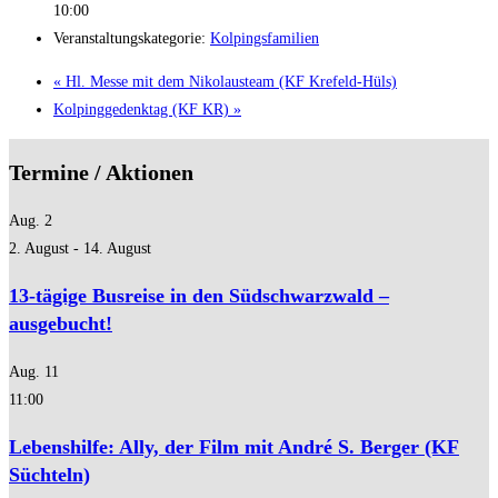
10:00
Veranstaltungskategorie:
Kolpingsfamilien
«
Hl. Messe mit dem Nikolausteam (KF Krefeld-Hüls)
Kolpinggedenktag (KF KR)
»
Termine / Aktionen
Aug.
2
2. August
-
14. August
13-tägige Busreise in den Südschwarzwald –
ausgebucht!
Aug.
11
11:00
Lebenshilfe: Ally, der Film mit André S. Berger (KF
Süchteln)