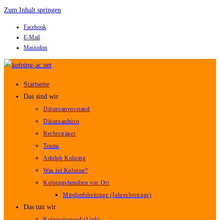
Zum Inhalt springen
Facebook
E-Mail
Mastodon
Startseite
Das sind wir
Diözesanvorstand
Diözesanbüro
Rechtsträger
Teams
Adolph Kolping
Was ist Kolping?
Kolpingsfamilien vor Ort
Mitgliedsbeiträge (Jahresbeiträge)
Das tun wir
Kolpingjugend (Link)