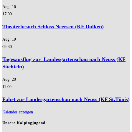
Aug.
16
17:00
Theaterbesuch Schloss Neersen (KF Dülken)
Aug.
19
09:30
Tagesausflug zur Landesgartenschau nach Neuss (KF
Süchteln)
Aug.
20
11:00
Fahrt zur Landesgartenschau nach Neuss (KF St.Tönis)
Kalender anzeigen
Unsere Kolpingjugend: