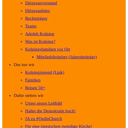
Diözesanvorstand
Diözesanbüro
Rechtsträger
Teams
Adolph Kolping
Was ist Kolping?
Kolpingsfamilien vor Ort
Mitgliedsbeiträge (Jahresbeiträge)
Das tun wir
Kolpingjugend (Link)
Familien
Reisen 50+
Dafür stehen wir
Unser neues Leitbild
Haltet die Demokratie hoch!
JA zu #OutInChurch
Für eine (menschen-)würdige Kirche!