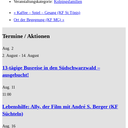
Veranstaltungskategorie:
Kolpingsfamilien
«
Kaffee – Spiel – Gesang (KF St.Tönis)
Ort der Begegnung (KF MG)
»
Termine / Aktionen
Aug.
2
2. August
-
14. August
13-tägige Busreise in den Südschwarzwald –
ausgebucht!
Aug.
11
11:00
Lebenshilfe: Ally, der Film mit André S. Berger (KF
Süchteln)
Aug.
16