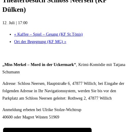
Theaterbesuch Schloss Neersen (KF
Dülken)
12. Juli | 17:00
«
Kaffee – Spiel – Gesang (KF St.Tönis)
Ort der Begegnung (KF MG)
»
„Miss Merkel – Mord in der Uckermark“
, Krimi-Komödie mit Tatjana
Schumann
Adresse: Schloss Neersen, Hauptstraße 6, 47877 Willich; bei Eingabe der
folgenden Adresse in Ihr Navigationssystem, werden Sie bis vor den
Parkplatz am Schloss Neersen geleitet: Rothweg 2, 47877 Willich
Anmeldung erbeten bei Ulrike Stolze-Wichtrup
40600 oder Magret Wüsten 51969