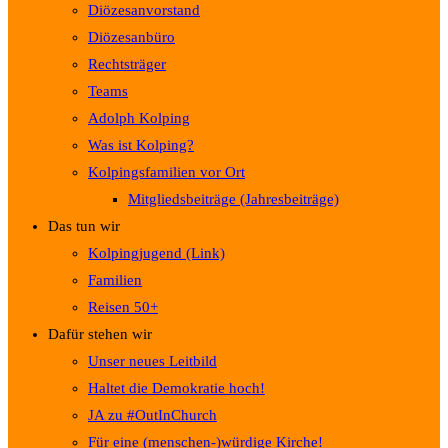
Diözesanvorstand
Diözesanbüro
Rechtsträger
Teams
Adolph Kolping
Was ist Kolping?
Kolpingsfamilien vor Ort
Mitgliedsbeiträge (Jahresbeiträge)
Das tun wir
Kolpingjugend (Link)
Familien
Reisen 50+
Dafür stehen wir
Unser neues Leitbild
Haltet die Demokratie hoch!
JA zu #OutInChurch
Für eine (menschen-)würdige Kirche!