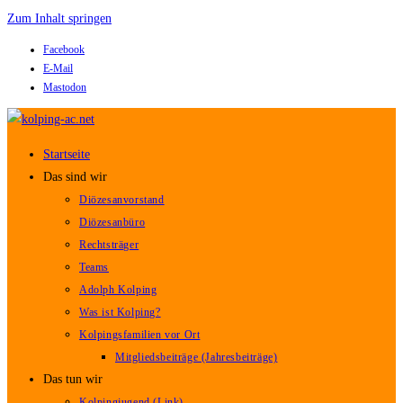
Zum Inhalt springen
Facebook
E-Mail
Mastodon
Startseite
Das sind wir
Diözesanvorstand
Diözesanbüro
Rechtsträger
Teams
Adolph Kolping
Was ist Kolping?
Kolpingsfamilien vor Ort
Mitgliedsbeiträge (Jahresbeiträge)
Das tun wir
Kolpingjugend (Link)