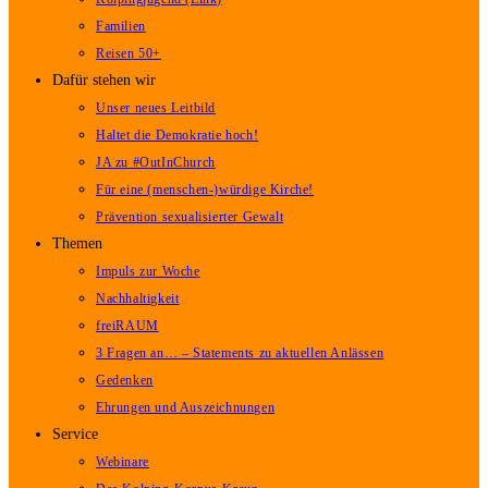
Familien
Reisen 50+
Dafür stehen wir
Unser neues Leitbild
Haltet die Demokratie hoch!
JA zu #OutInChurch
Für eine (menschen-)würdige Kirche!
Prävention sexualisierter Gewalt
Themen
Impuls zur Woche
Nachhaltigkeit
freiRAUM
3 Fragen an… – Statements zu aktuellen Anlässen
Gedenken
Ehrungen und Auszeichnungen
Service
Webinare