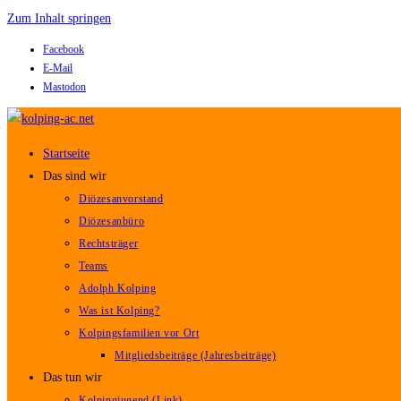
Zum Inhalt springen
Facebook
E-Mail
Mastodon
Startseite
Das sind wir
Diözesanvorstand
Diözesanbüro
Rechtsträger
Teams
Adolph Kolping
Was ist Kolping?
Kolpingsfamilien vor Ort
Mitgliedsbeiträge (Jahresbeiträge)
Das tun wir
Kolpingjugend (Link)