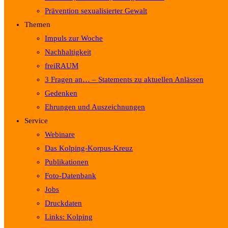
Prävention sexualisierter Gewalt
Themen
Impuls zur Woche
Nachhaltigkeit
freiRAUM
3 Fragen an… – Statements zu aktuellen Anlässen
Gedenken
Ehrungen und Auszeichnungen
Service
Webinare
Das Kolping-Korpus-Kreuz
Publikationen
Foto-Datenbank
Jobs
Druckdaten
Links: Kolping