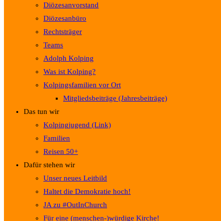
Diözesanvorstand
Diözesanbüro
Rechtsträger
Teams
Adolph Kolping
Was ist Kolping?
Kolpingsfamilien vor Ort
Mitgliedsbeiträge (Jahresbeiträge)
Das tun wir
Kolpingjugend (Link)
Familien
Reisen 50+
Dafür stehen wir
Unser neues Leitbild
Haltet die Demokratie hoch!
JA zu #OutInChurch
Für eine (menschen-)würdige Kirche!