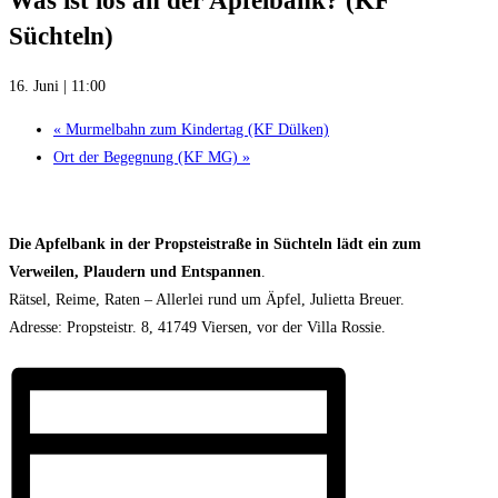
Was ist los an der Apfelbank? (KF
Süchteln)
16. Juni | 11:00
«
Murmelbahn zum Kindertag (KF Dülken)
Ort der Begegnung (KF MG)
»
Die
Apfelbank
in der
Propsteistraße
in
Süchteln
lädt
ein
zum
Verweilen
,
Plaudern
und
Entspannen
.
Rätsel, Reime, Raten – Allerlei rund um Äpfel, Julietta Breuer.
Adresse: Propsteistr. 8, 41749 Viersen, vor der Villa Rossie.