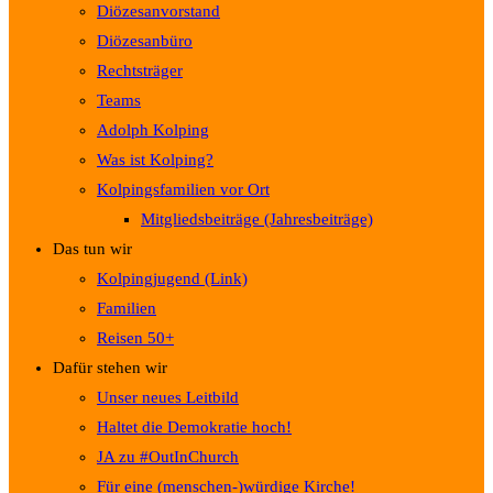
Diözesanvorstand
Diözesanbüro
Rechtsträger
Teams
Adolph Kolping
Was ist Kolping?
Kolpingsfamilien vor Ort
Mitgliedsbeiträge (Jahresbeiträge)
Das tun wir
Kolpingjugend (Link)
Familien
Reisen 50+
Dafür stehen wir
Unser neues Leitbild
Haltet die Demokratie hoch!
JA zu #OutInChurch
Für eine (menschen-)würdige Kirche!