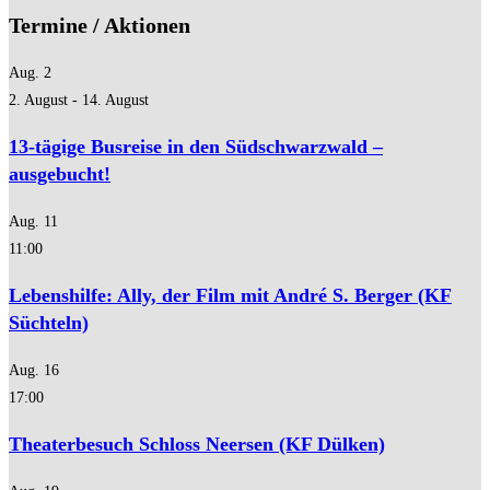
Termine / Aktionen
Aug.
2
2. August
-
14. August
13-tägige Busreise in den Südschwarzwald –
ausgebucht!
Aug.
11
11:00
Lebenshilfe: Ally, der Film mit André S. Berger (KF
Süchteln)
Aug.
16
17:00
Theaterbesuch Schloss Neersen (KF Dülken)