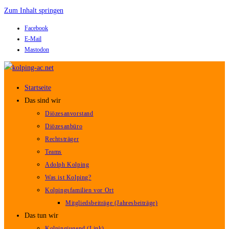
Zum Inhalt springen
Facebook
E-Mail
Mastodon
Startseite
Das sind wir
Diözesanvorstand
Diözesanbüro
Rechtsträger
Teams
Adolph Kolping
Was ist Kolping?
Kolpingsfamilien vor Ort
Mitgliedsbeiträge (Jahresbeiträge)
Das tun wir
Kolpingjugend (Link)