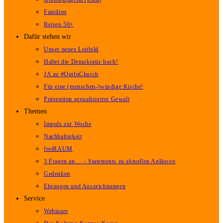
Familien
Reisen 50+
Dafür stehen wir
Unser neues Leitbild
Haltet die Demokratie hoch!
JA zu #OutInChurch
Für eine (menschen-)würdige Kirche!
Prävention sexualisierter Gewalt
Themen
Impuls zur Woche
Nachhaltigkeit
freiRAUM
3 Fragen an… – Statements zu aktuellen Anlässen
Gedenken
Ehrungen und Auszeichnungen
Service
Webinare