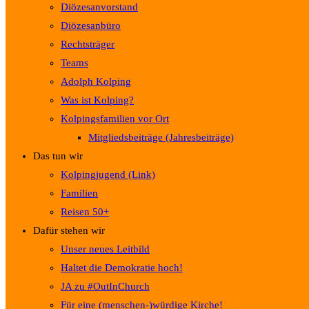
Diözesanvorstand
Diözesanbüro
Rechtsträger
Teams
Adolph Kolping
Was ist Kolping?
Kolpingsfamilien vor Ort
Mitgliedsbeiträge (Jahresbeiträge)
Das tun wir
Kolpingjugend (Link)
Familien
Reisen 50+
Dafür stehen wir
Unser neues Leitbild
Haltet die Demokratie hoch!
JA zu #OutInChurch
Für eine (menschen-)würdige Kirche!