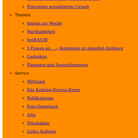
Prävention sexualisierter Gewalt
Themen
Impuls zur Woche
Nachhaltigkeit
freiRAUM
3 Fragen an… – Statements zu aktuellen Anlässen
Gedenken
Ehrungen und Auszeichnungen
Service
Webinare
Das Kolping-Korpus-Kreuz
Publikationen
Foto-Datenbank
Jobs
Druckdaten
Links: Kolping