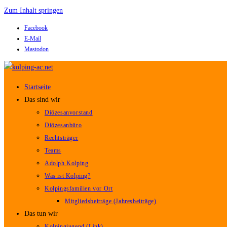
Zum Inhalt springen
Facebook
E-Mail
Mastodon
Startseite
Das sind wir
Diözesanvorstand
Diözesanbüro
Rechtsträger
Teams
Adolph Kolping
Was ist Kolping?
Kolpingsfamilien vor Ort
Mitgliedsbeiträge (Jahresbeiträge)
Das tun wir
Kolpingjugend (Link)