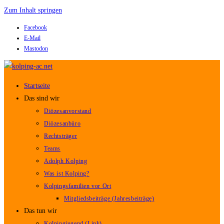
Zum Inhalt springen
Facebook
E-Mail
Mastodon
Startseite
Das sind wir
Diözesanvorstand
Diözesanbüro
Rechtsträger
Teams
Adolph Kolping
Was ist Kolping?
Kolpingsfamilien vor Ort
Mitgliedsbeiträge (Jahresbeiträge)
Das tun wir
Kolpingjugend (Link)