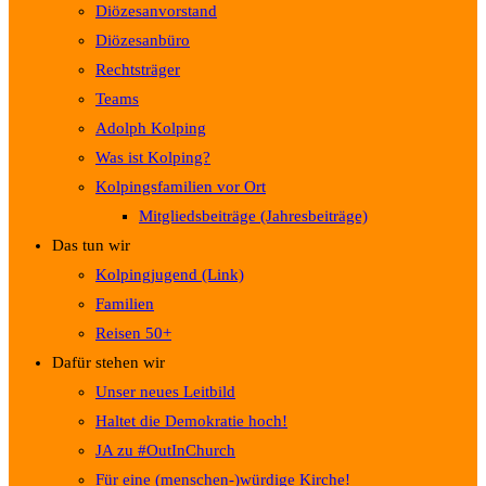
Diözesanvorstand
Diözesanbüro
Rechtsträger
Teams
Adolph Kolping
Was ist Kolping?
Kolpingsfamilien vor Ort
Mitgliedsbeiträge (Jahresbeiträge)
Das tun wir
Kolpingjugend (Link)
Familien
Reisen 50+
Dafür stehen wir
Unser neues Leitbild
Haltet die Demokratie hoch!
JA zu #OutInChurch
Für eine (menschen-)würdige Kirche!