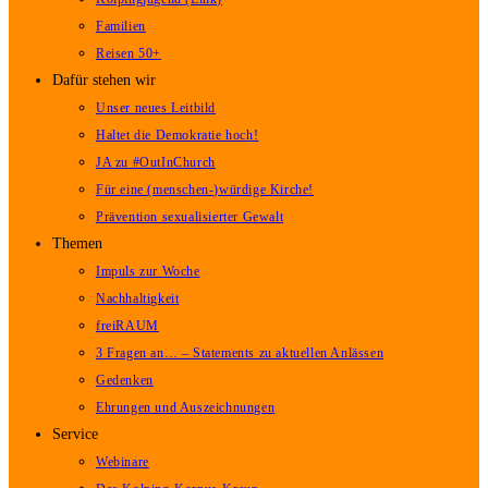
Familien
Reisen 50+
Dafür stehen wir
Unser neues Leitbild
Haltet die Demokratie hoch!
JA zu #OutInChurch
Für eine (menschen-)würdige Kirche!
Prävention sexualisierter Gewalt
Themen
Impuls zur Woche
Nachhaltigkeit
freiRAUM
3 Fragen an… – Statements zu aktuellen Anlässen
Gedenken
Ehrungen und Auszeichnungen
Service
Webinare