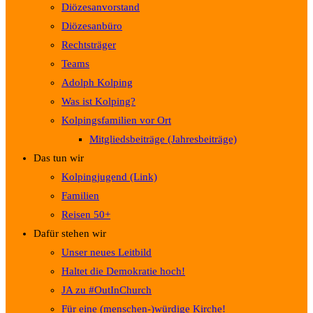
Diözesanvorstand
Diözesanbüro
Rechtsträger
Teams
Adolph Kolping
Was ist Kolping?
Kolpingsfamilien vor Ort
Mitgliedsbeiträge (Jahresbeiträge)
Das tun wir
Kolpingjugend (Link)
Familien
Reisen 50+
Dafür stehen wir
Unser neues Leitbild
Haltet die Demokratie hoch!
JA zu #OutInChurch
Für eine (menschen-)würdige Kirche!