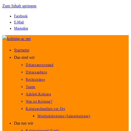
Zum Inhalt springen
Facebook
E-Mail
Mastodon
Startseite
Das sind wir
Diözesanvorstand
Diözesanbüro
Rechtsträger
Teams
Adolph Kolping
Was ist Kolping?
Kolpingsfamilien vor Ort
Mitgliedsbeiträge (Jahresbeiträge)
Das tun wir
Kolpingjugend (Link)