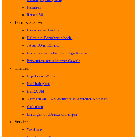
Familien
Reisen 50+
Dafür stehen wir
Unser neues Leitbild
Haltet die Demokratie hoch!
JA zu #OutInChurch
Für eine (menschen-)würdige Kirche!
Prävention sexualisierter Gewalt
Themen
Impuls zur Woche
Nachhaltigkeit
freiRAUM
3 Fragen an… – Statements zu aktuellen Anlässen
Gedenken
Ehrungen und Auszeichnungen
Service
Webinare