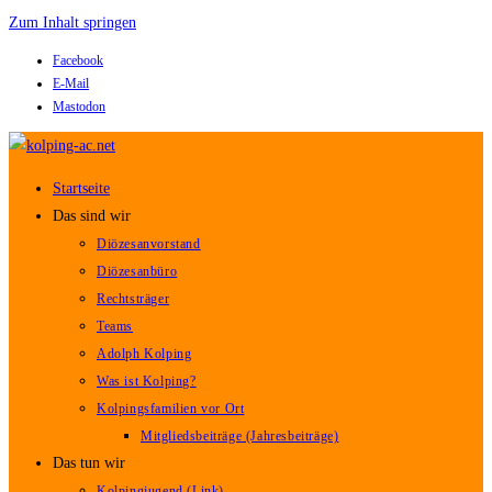
Zum Inhalt springen
Facebook
E-Mail
Mastodon
Startseite
Das sind wir
Diözesanvorstand
Diözesanbüro
Rechtsträger
Teams
Adolph Kolping
Was ist Kolping?
Kolpingsfamilien vor Ort
Mitgliedsbeiträge (Jahresbeiträge)
Das tun wir
Kolpingjugend (Link)