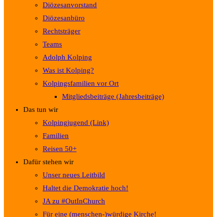
Diözesanvorstand
Diözesanbüro
Rechtsträger
Teams
Adolph Kolping
Was ist Kolping?
Kolpingsfamilien vor Ort
Mitgliedsbeiträge (Jahresbeiträge)
Das tun wir
Kolpingjugend (Link)
Familien
Reisen 50+
Dafür stehen wir
Unser neues Leitbild
Haltet die Demokratie hoch!
JA zu #OutInChurch
Für eine (menschen-)würdige Kirche!