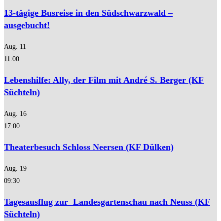
13-tägige Busreise in den Südschwarzwald –
ausgebucht!
Aug.
11
11:00
Lebenshilfe: Ally, der Film mit André S. Berger (KF
Süchteln)
Aug.
16
17:00
Theaterbesuch Schloss Neersen (KF Dülken)
Aug.
19
09:30
Tagesausflug zur Landesgartenschau nach Neuss (KF
Süchteln)