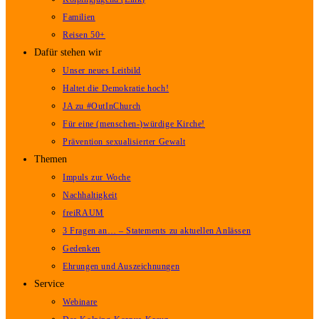
Familien
Reisen 50+
Dafür stehen wir
Unser neues Leitbild
Haltet die Demokratie hoch!
JA zu #OutInChurch
Für eine (menschen-)würdige Kirche!
Prävention sexualisierter Gewalt
Themen
Impuls zur Woche
Nachhaltigkeit
freiRAUM
3 Fragen an… – Statements zu aktuellen Anlässen
Gedenken
Ehrungen und Auszeichnungen
Service
Webinare