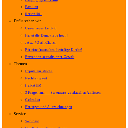
Familien
Reisen 50+
Dafür stehen wir
Unser neues Leitbild
Haltet die Demokratie hoch!
JA zu #OutInChurch
Für eine (menschen-)würdige Kirche!
Prävention sexualisierter Gewalt
Themen
Impuls zur Woche
Nachhaltigkeit
freiRAUM
3 Fragen an… – Statements zu aktuellen Anlässen
Gedenken
Ehrungen und Auszeichnungen
Service
Webinare