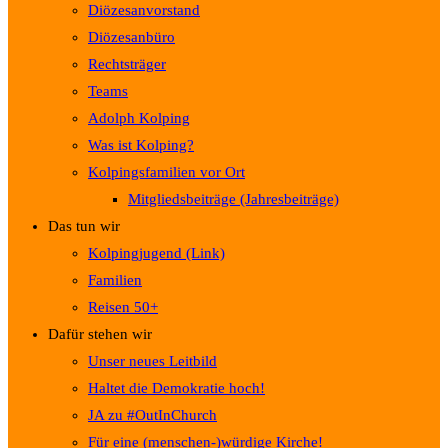
Diözesanvorstand
Diözesanbüro
Rechtsträger
Teams
Adolph Kolping
Was ist Kolping?
Kolpingsfamilien vor Ort
Mitgliedsbeiträge (Jahresbeiträge)
Das tun wir
Kolpingjugend (Link)
Familien
Reisen 50+
Dafür stehen wir
Unser neues Leitbild
Haltet die Demokratie hoch!
JA zu #OutInChurch
Für eine (menschen-)würdige Kirche!