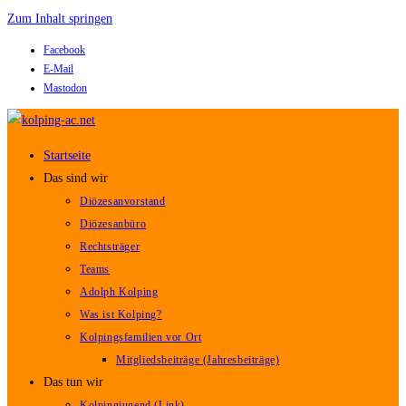
Zum Inhalt springen
Facebook
E-Mail
Mastodon
Startseite
Das sind wir
Diözesanvorstand
Diözesanbüro
Rechtsträger
Teams
Adolph Kolping
Was ist Kolping?
Kolpingsfamilien vor Ort
Mitgliedsbeiträge (Jahresbeiträge)
Das tun wir
Kolpingjugend (Link)