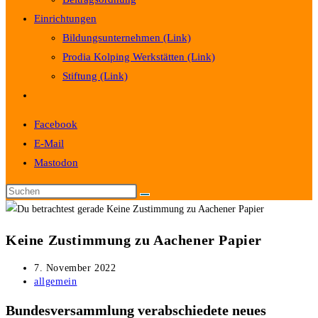
Einrichtungen
Bildungsunternehmen (Link)
Prodia Kolping Werkstätten (Link)
Stiftung (Link)
Website-
Suche
Facebook
umschalten
E-Mail
Mastodon
Keine Zustimmung zu Aachener Papier
Beitrag
7. November 2022
veröffentlicht:
Beitrags-
allgemein
Kategorie:
Bundesversammlung verabschiedete neues