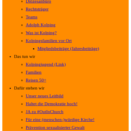
Diözesanbüro
Rechtsträger
Teams
Adolph Kolping
Was ist Kolping?
Kolpingsfamilien vor Ort
Mitgliedsbeiträge (Jahresbeiträge)
Das tun wir
Kolpingjugend (Link)
Familien
Reisen 50+
Dafür stehen wir
Unser neues Leitbild
Haltet die Demokratie hoch!
JA zu #OutInChurch
Für eine (menschen-)würdige Kirche!
Prävention sexualisierter Gewalt