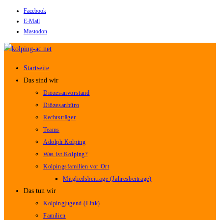
Facebook
Zum
E-Mail
Inhalt
Mastodon
springen
Startseite
Das sind wir
Diözesanvorstand
Diözesanbüro
Rechtsträger
Teams
Adolph Kolping
Was ist Kolping?
Kolpingsfamilien vor Ort
Mitgliedsbeiträge (Jahresbeiträge)
Das tun wir
Kolpingjugend (Link)
Familien