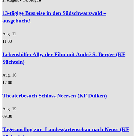
2. August
-
14. August
13-tägige Busreise in den Südschwarzwald –
ausgebucht!
Aug.
11
11:00
Lebenshilfe: Ally, der Film mit André S. Berger (KF
Süchteln)
Aug.
16
17:00
Theaterbesuch Schloss Neersen (KF Dülken)
Aug.
19
09:30
Tagesausflug zur Landesgartenschau nach Neuss (KF