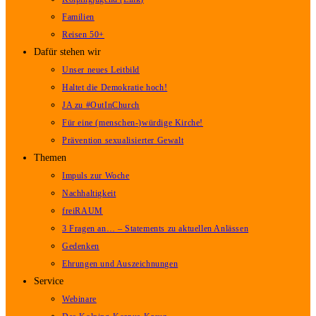
Familien
Reisen 50+
Dafür stehen wir
Unser neues Leitbild
Haltet die Demokratie hoch!
JA zu #OutInChurch
Für eine (menschen-)würdige Kirche!
Prävention sexualisierter Gewalt
Themen
Impuls zur Woche
Nachhaltigkeit
freiRAUM
3 Fragen an… – Statements zu aktuellen Anlässen
Gedenken
Ehrungen und Auszeichnungen
Service
Webinare