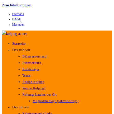
Zum Inhalt springen
Facebook
E-Mail
Mastodon
Startseite
Das sind wir
Diözesanvorstand
Diözesanbüro
Rechtsträger
Teams
Adolph Kolping
Was ist Kolping?
Kolpingsfamilien vor Ort
Mitgliedsbeiträge (Jahresbeiträge)
Das tun wir
Kolpingjugend (Link)