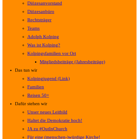
Diözesanvorstand
Diözesanbüro
Rechtsträger
Teams
Adolph Kolping
Was ist Kolping?
Kolpingsfamilien vor Ort
Mitgliedsbeiträge (Jahresbeiträge)
Das tun wir
Kolpingjugend (Link)
Familien
Reisen 50+
Dafür stehen wir
Unser neues Leitbild
Haltet die Demokratie hoch!
JA zu #OutInChurch
Für eine (menschen-)würdige Kirche!