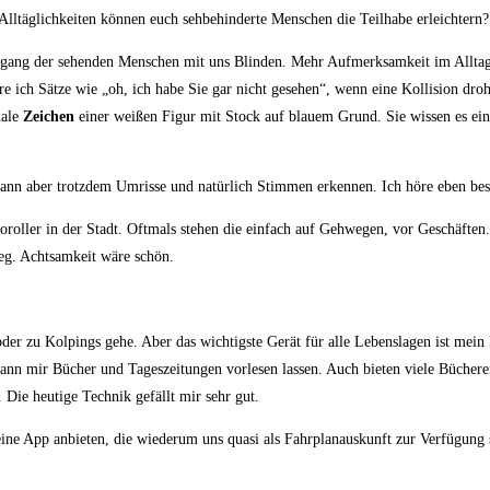
Alltäglichkeiten können euch sehbehinderte Menschen die Teilhabe erleichtern?
Umgang der sehenden Menschen mit uns Blinden. Mehr Aufmerksamkeit im Alltag
re ich Sätze wie „oh, ich habe Sie gar nicht gesehen“, wenn eine Kollision dro
nale
Zeichen
einer weißen Figur mit Stock auf blauem Grund. Sie wissen es einfa
 kann aber trotzdem Umrisse und natürlich Stimmen erkennen. Ich höre eben bes
roller in der Stadt. Oftmals stehen die einfach auf Gehwegen, vor Geschäften.
 Weg. Achtsamkeit wäre schön.
er zu Kolpings gehe. Aber das wichtigste Gerät für alle Lebenslagen ist mein I
ann mir Bücher und Tageszeitungen vorlesen lassen. Auch bieten viele Büchere
 Die heutige Technik gefällt mir sehr gut.
ine App anbieten, die wiederum uns quasi als Fahrplanauskunft zur Verfügung s