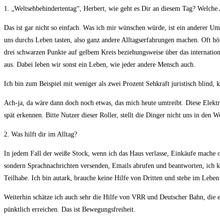
1. „Weltsehbehindertentag“, Herbert, wie geht es Dir an diesem Tag? Welche 
Das ist gar nicht so einfach. Was ich mir wünschen würde, ist ein anderer 
uns durchs Leben tasten, also ganz andere Alltagserfahrungen machen. Oft hö
drei schwarzen Punkte auf gelbem Kreis beziehungsweise über das internatio
aus. Dabei leben wir sonst ein Leben, wie jeder andere Mensch auch.
Ich bin zum Beispiel mit weniger als zwei Prozent Sehkraft juristisch blind,
Ach-ja, da wäre dann doch noch etwas, das mich heute umtreibt. Diese Elektro
spät erkennen. Bitte Nutzer dieser Roller, stellt die Dinger nicht uns in den
2. Was hilft dir im Alltag?
In jedem Fall der weiße Stock, wenn ich das Haus verlasse, Einkäufe mache od
sondern Sprachnachrichten versenden, Emails abrufen und beantworten, ich k
Teilhabe. Ich bin autark, brauche keine Hilfe von Dritten und stehe im Leben.
Weiterhin schätze ich auch sehr die Hilfe von VRR und Deutscher Bahn, die e
pünktlich erreichen. Das ist Bewegungsfreiheit.