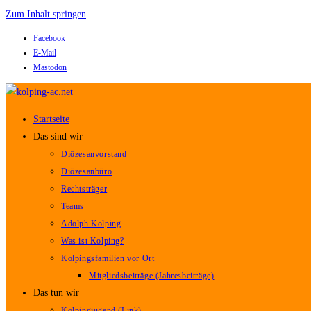
Zum Inhalt springen
Facebook
E-Mail
Mastodon
Startseite
Das sind wir
Diözesanvorstand
Diözesanbüro
Rechtsträger
Teams
Adolph Kolping
Was ist Kolping?
Kolpingsfamilien vor Ort
Mitgliedsbeiträge (Jahresbeiträge)
Das tun wir
Kolpingjugend (Link)