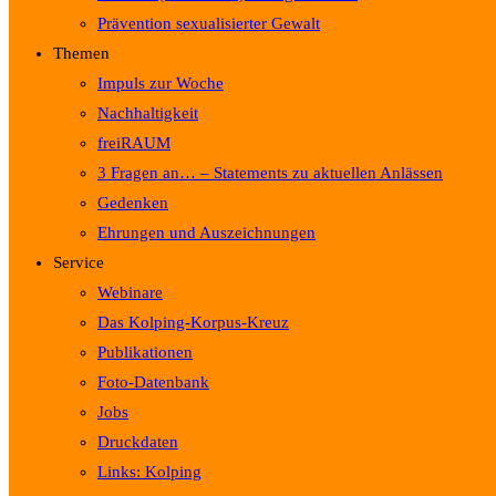
Prävention sexualisierter Gewalt
Themen
Impuls zur Woche
Nachhaltigkeit
freiRAUM
3 Fragen an… – Statements zu aktuellen Anlässen
Gedenken
Ehrungen und Auszeichnungen
Service
Webinare
Das Kolping-Korpus-Kreuz
Publikationen
Foto-Datenbank
Jobs
Druckdaten
Links: Kolping