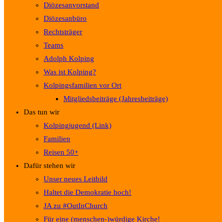
Diözesanvorstand
Diözesanbüro
Rechtsträger
Teams
Adolph Kolping
Was ist Kolping?
Kolpingsfamilien vor Ort
Mitgliedsbeiträge (Jahresbeiträge)
Das tun wir
Kolpingjugend (Link)
Familien
Reisen 50+
Dafür stehen wir
Unser neues Leitbild
Haltet die Demokratie hoch!
JA zu #OutInChurch
Für eine (menschen-)würdige Kirche!