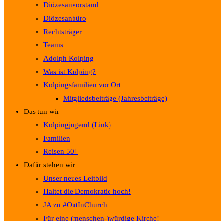
Diözesanvorstand
Diözesanbüro
Rechtsträger
Teams
Adolph Kolping
Was ist Kolping?
Kolpingsfamilien vor Ort
Mitgliedsbeiträge (Jahresbeiträge)
Das tun wir
Kolpingjugend (Link)
Familien
Reisen 50+
Dafür stehen wir
Unser neues Leitbild
Haltet die Demokratie hoch!
JA zu #OutInChurch
Für eine (menschen-)würdige Kirche!