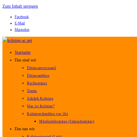
Zum Inhalt springen
Facebook
E-Mail
Mastodon
Startseite
Das sind wir
Diözesanvorstand
Diözesanbüro
Rechtsträger
Teams
Adolph Kolping
Was ist Kolping?
Kolpingsfamilien vor Ort
Mitgliedsbeiträge (Jahresbeiträge)
Das tun wir
Kolpingjugend (Link)