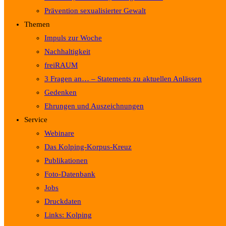
Prävention sexualisierter Gewalt
Themen
Impuls zur Woche
Nachhaltigkeit
freiRAUM
3 Fragen an… – Statements zu aktuellen Anlässen
Gedenken
Ehrungen und Auszeichnungen
Service
Webinare
Das Kolping-Korpus-Kreuz
Publikationen
Foto-Datenbank
Jobs
Druckdaten
Links: Kolping