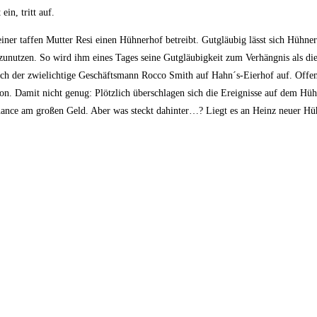
in, tritt auf.
seiner taffen Mutter Resi einen Hühnerhof betreibt. Gutgläubig lässt sich Hüh
szunutzen. So wird ihm eines Tages seine Gutgläubigkeit zum Verhängnis als d
ich der zwielichtige Geschäftsmann Rocco Smith auf Hahn´s-Eierhof auf. Offens
von. Damit nicht genug: Plötzlich überschlagen sich die Ereignisse auf dem Hü
 Chance am großen Geld. Aber was steckt dahinter…? Liegt es an Heinz neuer H