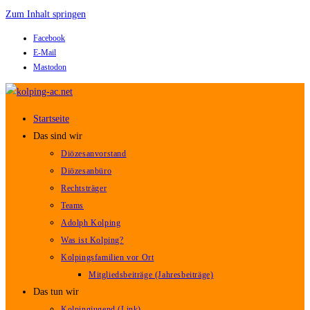
Zum Inhalt springen
Facebook
E-Mail
Mastodon
Startseite
Das sind wir
Diözesanvorstand
Diözesanbüro
Rechtsträger
Teams
Adolph Kolping
Was ist Kolping?
Kolpingsfamilien vor Ort
Mitgliedsbeiträge (Jahresbeiträge)
Das tun wir
Kolpingjugend (Link)