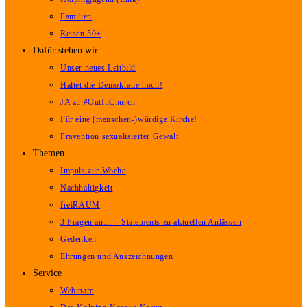
Familien
Reisen 50+
Dafür stehen wir
Unser neues Leitbild
Haltet die Demokratie hoch!
JA zu #OutInChurch
Für eine (menschen-)würdige Kirche!
Prävention sexualisierter Gewalt
Themen
Impuls zur Woche
Nachhaltigkeit
freiRAUM
3 Fragen an… – Statements zu aktuellen Anlässen
Gedenken
Ehrungen und Auszeichnungen
Service
Webinare