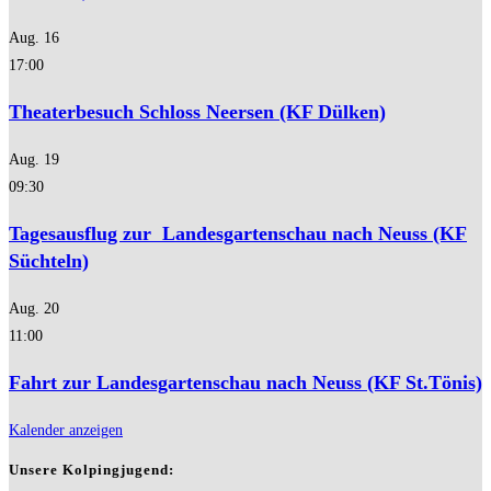
Aug.
16
17:00
Theaterbesuch Schloss Neersen (KF Dülken)
Aug.
19
09:30
Tagesausflug zur Landesgartenschau nach Neuss (KF
Süchteln)
Aug.
20
11:00
Fahrt zur Landesgartenschau nach Neuss (KF St.Tönis)
Kalender anzeigen
Unsere Kolpingjugend: