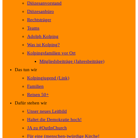
Diözesanvorstand
Diözesanbüro
Rechtsträger
Teams
Adolph Kolping
Was ist Kolping?
Kolpingsfamilien vor Ort
Mitgliedsbeiträge (Jahresbeiträge)
Das tun wir
Kolpingjugend (Link)
Familien
Reisen 50+
Dafür stehen wir
Unser neues Leitbild
Haltet die Demokratie hoch!
JA zu #OutInChurch
Für eine (menschen-)würdige Kirche!