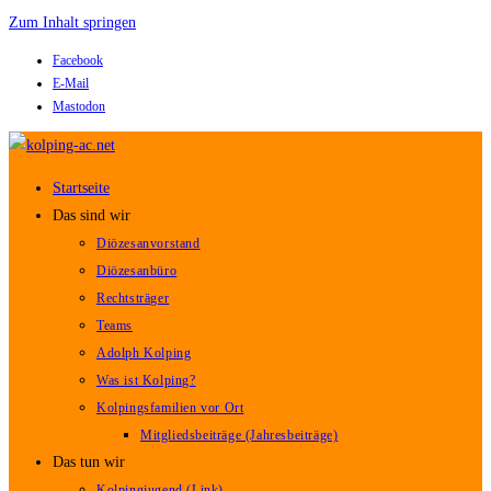
Zum Inhalt springen
Facebook
E-Mail
Mastodon
Startseite
Das sind wir
Diözesanvorstand
Diözesanbüro
Rechtsträger
Teams
Adolph Kolping
Was ist Kolping?
Kolpingsfamilien vor Ort
Mitgliedsbeiträge (Jahresbeiträge)
Das tun wir
Kolpingjugend (Link)