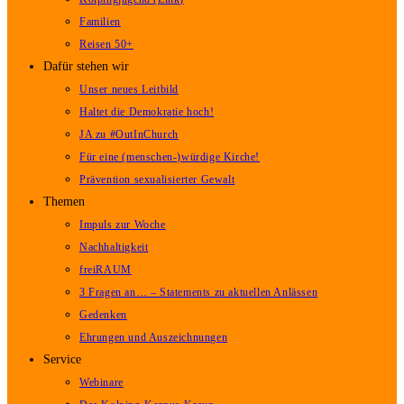
Familien
Reisen 50+
Dafür stehen wir
Unser neues Leitbild
Haltet die Demokratie hoch!
JA zu #OutInChurch
Für eine (menschen-)würdige Kirche!
Prävention sexualisierter Gewalt
Themen
Impuls zur Woche
Nachhaltigkeit
freiRAUM
3 Fragen an… – Statements zu aktuellen Anlässen
Gedenken
Ehrungen und Auszeichnungen
Service
Webinare