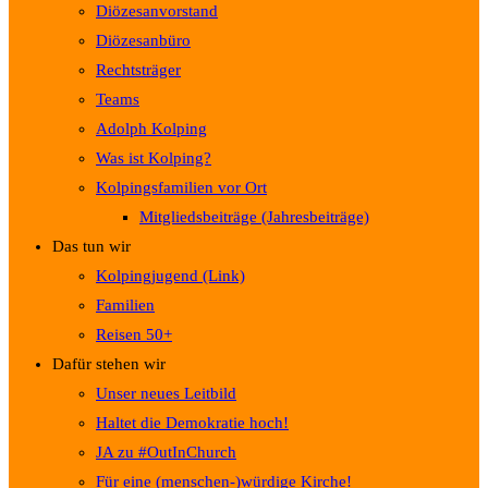
Diözesanvorstand
Diözesanbüro
Rechtsträger
Teams
Adolph Kolping
Was ist Kolping?
Kolpingsfamilien vor Ort
Mitgliedsbeiträge (Jahresbeiträge)
Das tun wir
Kolpingjugend (Link)
Familien
Reisen 50+
Dafür stehen wir
Unser neues Leitbild
Haltet die Demokratie hoch!
JA zu #OutInChurch
Für eine (menschen-)würdige Kirche!