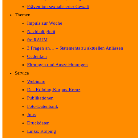
Prävention sexualisierter Gewalt
Themen
Impuls zur Woche
Nachhaltigkeit
freiRAUM
3 Fragen an… – Statements zu aktuellen Anlässen
Gedenken
Ehrungen und Auszeichnungen
Service
Webinare
Das Kolping-Korpus-Kreuz
Publikationen
Foto-Datenbank
Jobs
Druckdaten
Links: Kolping