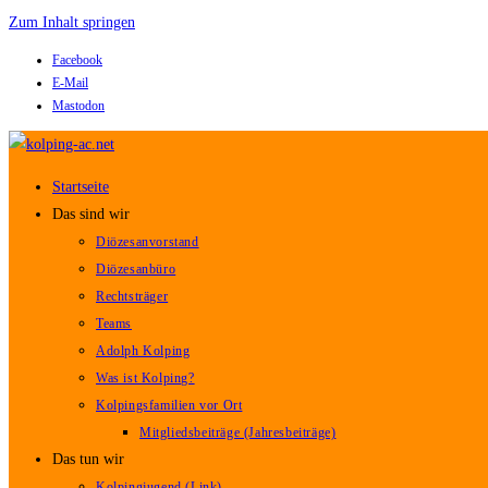
Zum Inhalt springen
Facebook
E-Mail
Mastodon
Startseite
Das sind wir
Diözesanvorstand
Diözesanbüro
Rechtsträger
Teams
Adolph Kolping
Was ist Kolping?
Kolpingsfamilien vor Ort
Mitgliedsbeiträge (Jahresbeiträge)
Das tun wir
Kolpingjugend (Link)