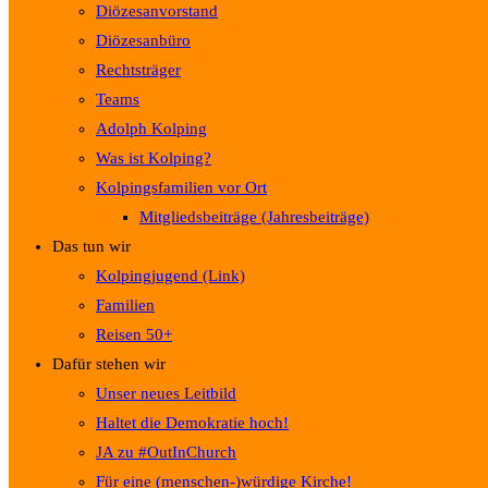
Diözesanvorstand
Diözesanbüro
Rechtsträger
Teams
Adolph Kolping
Was ist Kolping?
Kolpingsfamilien vor Ort
Mitgliedsbeiträge (Jahresbeiträge)
Das tun wir
Kolpingjugend (Link)
Familien
Reisen 50+
Dafür stehen wir
Unser neues Leitbild
Haltet die Demokratie hoch!
JA zu #OutInChurch
Für eine (menschen-)würdige Kirche!