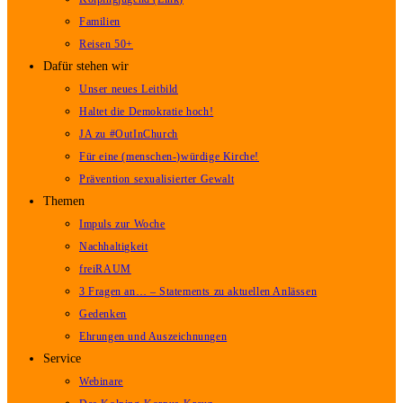
Familien
Reisen 50+
Dafür stehen wir
Unser neues Leitbild
Haltet die Demokratie hoch!
JA zu #OutInChurch
Für eine (menschen-)würdige Kirche!
Prävention sexualisierter Gewalt
Themen
Impuls zur Woche
Nachhaltigkeit
freiRAUM
3 Fragen an… – Statements zu aktuellen Anlässen
Gedenken
Ehrungen und Auszeichnungen
Service
Webinare