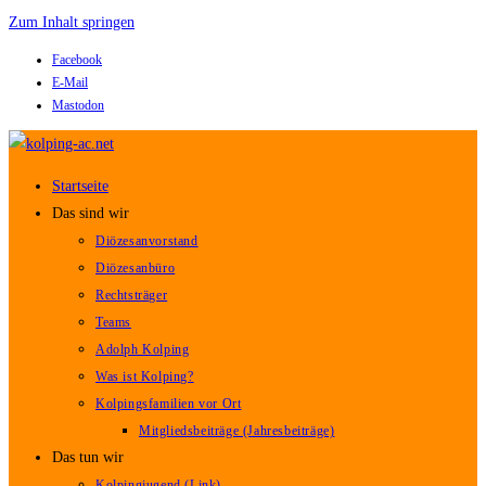
Zum Inhalt springen
Facebook
E-Mail
Mastodon
Startseite
Das sind wir
Diözesanvorstand
Diözesanbüro
Rechtsträger
Teams
Adolph Kolping
Was ist Kolping?
Kolpingsfamilien vor Ort
Mitgliedsbeiträge (Jahresbeiträge)
Das tun wir
Kolpingjugend (Link)