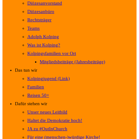
Diözesanvorstand
Diözesanbüro
Rechtsträger
Teams
Adolph Kolping
Was ist Kolping?
Kolpingsfamilien vor Ort
Mitgliedsbeiträge (Jahresbeiträge)
Das tun wir
Kolpingjugend (Link)
Familien
Reisen 50+
Dafür stehen wir
Unser neues Leitbild
Haltet die Demokratie hoch!
JA zu #OutInChurch
Für eine (menschen-)würdige Kirche!