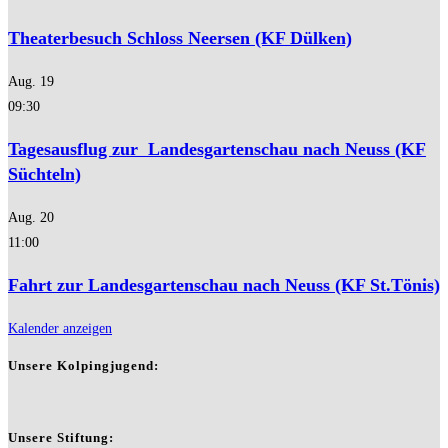
Theaterbesuch Schloss Neersen (KF Dülken)
Aug.
19
09:30
Tagesausflug zur Landesgartenschau nach Neuss (KF
Süchteln)
Aug.
20
11:00
Fahrt zur Landesgartenschau nach Neuss (KF St.Tönis)
Kalender anzeigen
Unsere Kolpingjugend:
Unsere Stiftung: