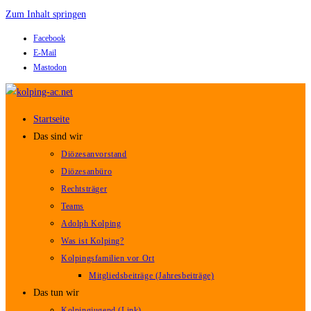
Zum Inhalt springen
Facebook
E-Mail
Mastodon
Startseite
Das sind wir
Diözesanvorstand
Diözesanbüro
Rechtsträger
Teams
Adolph Kolping
Was ist Kolping?
Kolpingsfamilien vor Ort
Mitgliedsbeiträge (Jahresbeiträge)
Das tun wir
Kolpingjugend (Link)