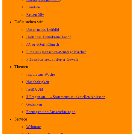
Familien
Reisen 50+
Dafür stehen wir
Unser neues Leitbild
Haltet die Demokratie hoch!
JA zu #OutInChurch
Für eine (menschen-)würdige Kirche!
Prävention sexualisierter Gewalt
Themen
Impuls zur Woche
Nachhaltigkeit
freiRAUM
3 Fragen an… – Statements zu aktuellen Anlässen
Gedenken
Ehrungen und Auszeichnungen
Service
Webinare