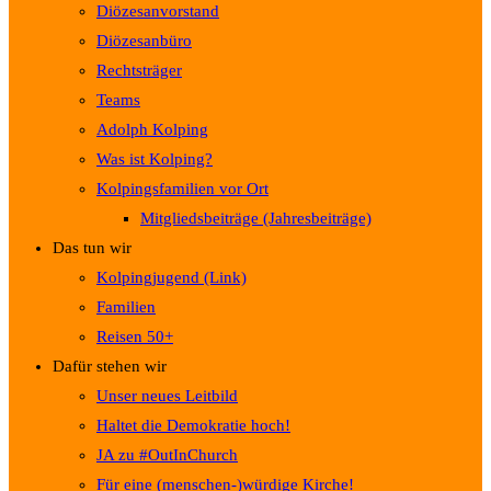
Diözesanvorstand
Diözesanbüro
Rechtsträger
Teams
Adolph Kolping
Was ist Kolping?
Kolpingsfamilien vor Ort
Mitgliedsbeiträge (Jahresbeiträge)
Das tun wir
Kolpingjugend (Link)
Familien
Reisen 50+
Dafür stehen wir
Unser neues Leitbild
Haltet die Demokratie hoch!
JA zu #OutInChurch
Für eine (menschen-)würdige Kirche!