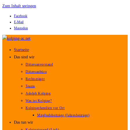
Zum Inhalt springen
Facebook
E-Mail
Mastodon
Startseite
Das sind wir
Diözesanvorstand
Diözesanbüro
Rechtsträger
Teams
Adolph Kolping
Was ist Kolping?
Kolpingsfamilien vor Ort
Mitgliedsbeiträge (Jahresbeiträge)
Das tun wir
Kolpingjugend (Link)