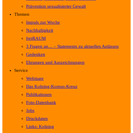
Prävention sexualisierter Gewalt
Themen
Impuls zur Woche
Nachhaltigkeit
freiRAUM
3 Fragen an… – Statements zu aktuellen Anlässen
Gedenken
Ehrungen und Auszeichnungen
Service
Webinare
Das Kolping-Korpus-Kreuz
Publikationen
Foto-Datenbank
Jobs
Druckdaten
Links: Kolping