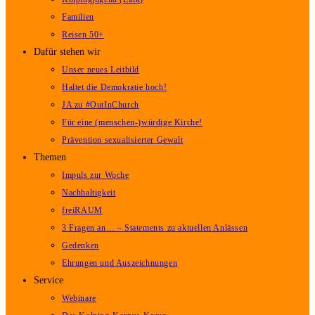
Familien
Reisen 50+
Dafür stehen wir
Unser neues Leitbild
Haltet die Demokratie hoch!
JA zu #OutInChurch
Für eine (menschen-)würdige Kirche!
Prävention sexualisierter Gewalt
Themen
Impuls zur Woche
Nachhaltigkeit
freiRAUM
3 Fragen an… – Statements zu aktuellen Anlässen
Gedenken
Ehrungen und Auszeichnungen
Service
Webinare