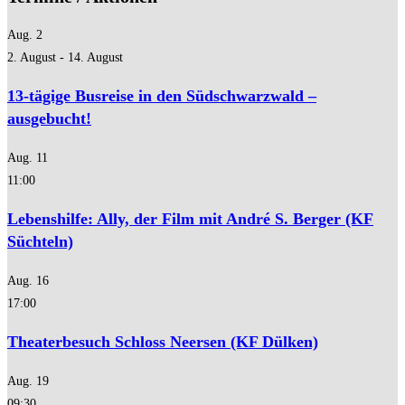
Aug.
2
2. August
-
14. August
13-tägige Busreise in den Südschwarzwald –
ausgebucht!
Aug.
11
11:00
Lebenshilfe: Ally, der Film mit André S. Berger (KF
Süchteln)
Aug.
16
17:00
Theaterbesuch Schloss Neersen (KF Dülken)
Aug.
19
09:30