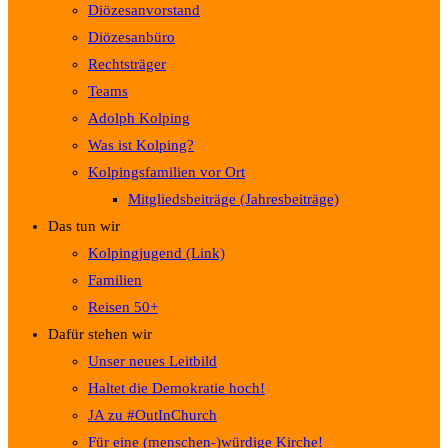
Diözesanvorstand
Diözesanbüro
Rechtsträger
Teams
Adolph Kolping
Was ist Kolping?
Kolpingsfamilien vor Ort
Mitgliedsbeiträge (Jahresbeiträge)
Das tun wir
Kolpingjugend (Link)
Familien
Reisen 50+
Dafür stehen wir
Unser neues Leitbild
Haltet die Demokratie hoch!
JA zu #OutInChurch
Für eine (menschen-)würdige Kirche!