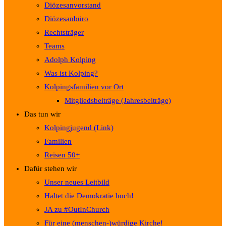
Diözesanvorstand
Diözesanbüro
Rechtsträger
Teams
Adolph Kolping
Was ist Kolping?
Kolpingsfamilien vor Ort
Mitgliedsbeiträge (Jahresbeiträge)
Das tun wir
Kolpingjugend (Link)
Familien
Reisen 50+
Dafür stehen wir
Unser neues Leitbild
Haltet die Demokratie hoch!
JA zu #OutInChurch
Für eine (menschen-)würdige Kirche!