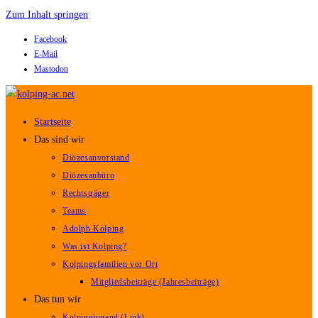
Zum Inhalt springen
Facebook
E-Mail
Mastodon
Startseite
Das sind wir
Diözesanvorstand
Diözesanbüro
Rechtsträger
Teams
Adolph Kolping
Was ist Kolping?
Kolpingsfamilien vor Ort
Mitgliedsbeiträge (Jahresbeiträge)
Das tun wir
Kolpingjugend (Link)