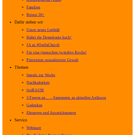
Familien
Reisen 50+
Dafür stehen wir
Unser neues Leitbild
Haltet die Demokratie hoch!
JA zu #OutInChurch
Für eine (menschen-)würdige Kirche!
Prävention sexualisierter Gewalt
Themen
Impuls zur Woche
Nachhaltigkeit
freiRAUM
3 Fragen an… – Statements zu aktuellen Anlässen
Gedenken
Ehrungen und Auszeichnungen
Service
Webinare