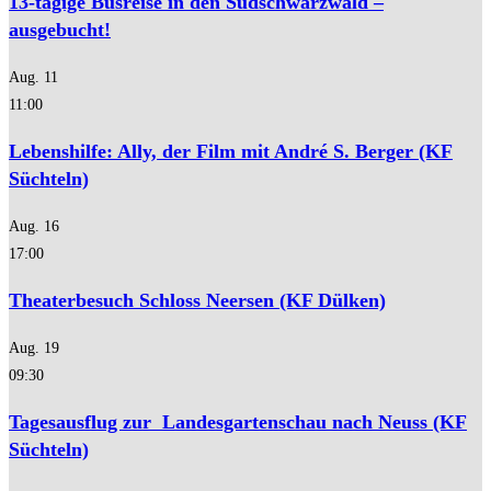
13-tägige Busreise in den Südschwarzwald –
ausgebucht!
Aug.
11
11:00
Lebenshilfe: Ally, der Film mit André S. Berger (KF
Süchteln)
Aug.
16
17:00
Theaterbesuch Schloss Neersen (KF Dülken)
Aug.
19
09:30
Tagesausflug zur Landesgartenschau nach Neuss (KF
Süchteln)