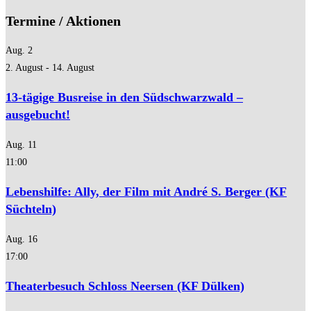
Termine / Aktionen
Aug.
2
2. August
-
14. August
13-tägige Busreise in den Südschwarzwald –
ausgebucht!
Aug.
11
11:00
Lebenshilfe: Ally, der Film mit André S. Berger (KF
Süchteln)
Aug.
16
17:00
Theaterbesuch Schloss Neersen (KF Dülken)