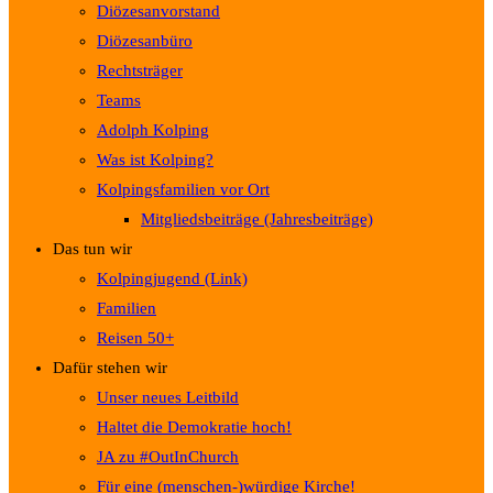
Diözesanvorstand
Diözesanbüro
Rechtsträger
Teams
Adolph Kolping
Was ist Kolping?
Kolpingsfamilien vor Ort
Mitgliedsbeiträge (Jahresbeiträge)
Das tun wir
Kolpingjugend (Link)
Familien
Reisen 50+
Dafür stehen wir
Unser neues Leitbild
Haltet die Demokratie hoch!
JA zu #OutInChurch
Für eine (menschen-)würdige Kirche!