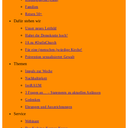
Familien
Reisen 50+
Dafür stehen wir
Unser neues Leitbild
Haltet die Demokratie hoch!
JA zu #OutInChurch
Für eine (menschen-)würdige Kirche!
Prävention sexualisierter Gewalt
Themen
Impuls zur Woche
Nachhaltigkeit
freiRAUM
3 Fragen an… – Statements zu aktuellen Anlässen
Gedenken
Ehrungen und Auszeichnungen
Service
Webinare