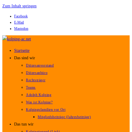
Zum Inhalt springen
Facebook
E-Mail
Mastodon
Startseite
Das sind wir
Diözesanvorstand
Diözesanbüro
Rechtsträger
Teams
Adolph Kolping
Was ist Kolping?
Kolpingsfamilien vor Ort
Mitgliedsbeiträge (Jahresbeiträge)
Das tun wir
Kolpingjugend (Link)