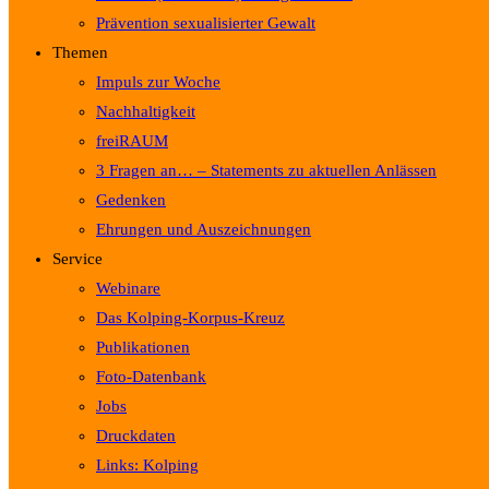
Prävention sexualisierter Gewalt
Themen
Impuls zur Woche
Nachhaltigkeit
freiRAUM
3 Fragen an… – Statements zu aktuellen Anlässen
Gedenken
Ehrungen und Auszeichnungen
Service
Webinare
Das Kolping-Korpus-Kreuz
Publikationen
Foto-Datenbank
Jobs
Druckdaten
Links: Kolping