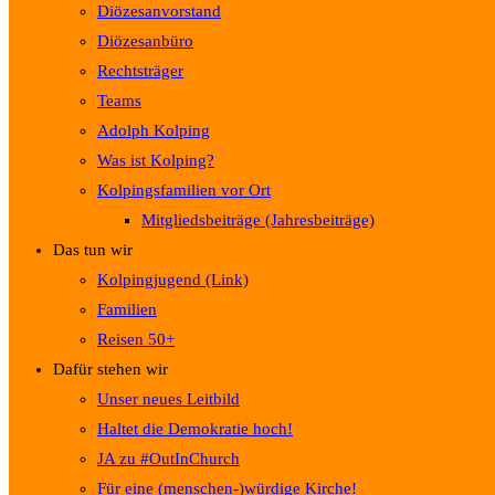
Diözesanvorstand
Diözesanbüro
Rechtsträger
Teams
Adolph Kolping
Was ist Kolping?
Kolpingsfamilien vor Ort
Mitgliedsbeiträge (Jahresbeiträge)
Das tun wir
Kolpingjugend (Link)
Familien
Reisen 50+
Dafür stehen wir
Unser neues Leitbild
Haltet die Demokratie hoch!
JA zu #OutInChurch
Für eine (menschen-)würdige Kirche!