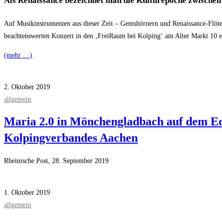
Als Renaissance bezeichnet man die Kulturepoche zwischen 
Auf Musikinstrumenten aus dieser Zeit – Gemshörnern und Renaissance-Flöte
beachtenswerten Konzert in den ‚FreiRaum bei Kolping‘ am Alter Markt 10 e
(mehr …)
Kommentare deaktiviert
für Renaissancemusik steigert die Stimmung im Kol
2. Oktober 2019
allgemein
Maria 2.0 in Mönchengladbach auf dem Ed
Kolpingverbandes Aachen
Rheinische Post, 28. September 2019
Kommentare deaktiviert
für Maria 2.0 in Mönchengladbach auf dem Edmund-
1. Oktober 2019
allgemein