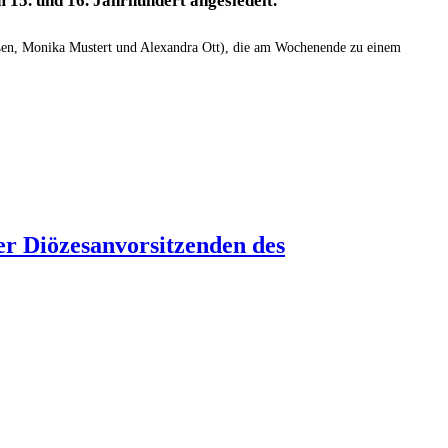
 15. und 16. Jahrhundert angesiedelt.
eßen, Monika Mustert und Alexandra Ott), die am Wochenende zu einem
r Diözesanvorsitzenden des
ndes Aachen