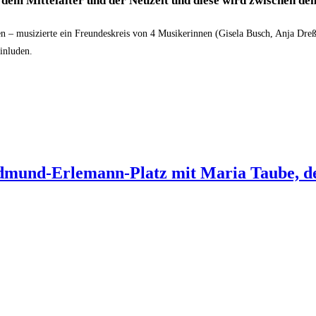
dem Mittelalter und der Neuzeit und diese wird zwischen dem
n – musizierte ein Freundeskreis von 4 Musikerinnen (Gisela Busch, Anja Dr
inluden.
pinghaus am Alten Markt
mund-Erlemann-Platz mit Maria Taube, de
Erlemann-Platz mit Maria Taube, der Diözesanvorsitzenden des Kolpingverba