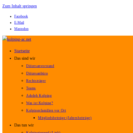
Zum Inhalt springen
Facebook
E-Mail
Mastodon
Startseite
Das sind wir
Diözesanvorstand
Diözesanbüro
Rechtsträger
Teams
Adolph Kolping
Was ist Kolping?
Kolpingsfamilien vor Ort
Mitgliedsbeiträge (Jahresbeiträge)
Das tun wir
Kolpingjugend (Link)