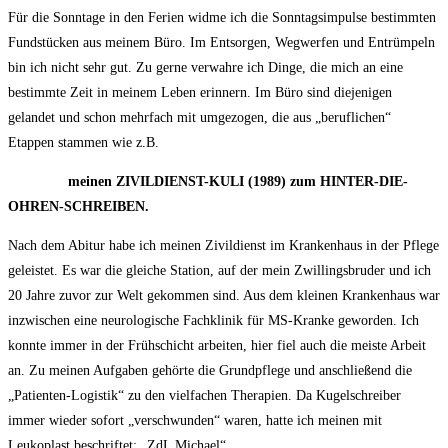
Für die Sonntage in den Ferien widme ich die Sonntagsimpulse bestimmten
Fundstücken aus meinem Büro. Im Entsorgen, Wegwerfen und Entrümpeln
bin ich nicht sehr gut. Zu gerne verwahre ich Dinge, die mich an eine
bestimmte Zeit in meinem Leben erinnern. Im Büro sind diejenigen
gelandet und schon mehrfach mit umgezogen, die aus „beruflichen“
Etappen stammen wie z.B.
meinen ZIVILDIENST-KULI (1989)
zum HINTER-DIE-
OHREN-SCHREIBEN.
Nach dem Abitur habe ich meinen Zivildienst im Krankenhaus in der Pflege
geleistet. Es war die gleiche Station, auf der mein Zwillingsbruder und ich
20 Jahre zuvor zur Welt gekommen sind. Aus dem kleinen Krankenhaus war
inzwischen eine neurologische Fachklinik für MS-Kranke geworden. Ich
konnte immer in der Frühschicht arbeiten, hier fiel auch die meiste Arbeit
an. Zu meinen Aufgaben gehörte die Grundpflege und anschließend die
„Patienten-Logistik“ zu den vielfachen Therapien. Da Kugelschreiber
immer wieder sofort „verschwunden“ waren, hatte ich meinen mit
Leukoplast beschriftet: „ZdL Michael“.