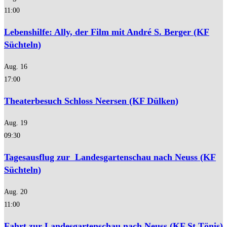
11:00
Lebenshilfe: Ally, der Film mit André S. Berger (KF
Süchteln)
Aug.
16
17:00
Theaterbesuch Schloss Neersen (KF Dülken)
Aug.
19
09:30
Tagesausflug zur Landesgartenschau nach Neuss (KF
Süchteln)
Aug.
20
11:00
Fahrt zur Landesgartenschau nach Neuss (KF St.Tönis)