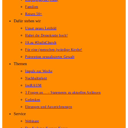
Familien
Reisen 50+
Dafür stehen wir
Unser neues Leitbild
Haltet die Demokratie hoch!
JA zu #OutInChurch
Für eine (menschen-)würdige Kirche!
Prävention sexualisierter Gewalt
Themen
Impuls zur Woche
Nachhaltigkeit
freiRAUM
3 Fragen an… – Statements zu aktuellen Anlässen
Gedenken
Ehrungen und Auszeichnungen
Service
Webinare