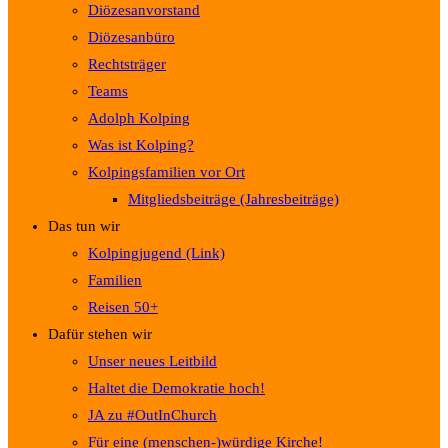
Diözesanvorstand
Diözesanbüro
Rechtsträger
Teams
Adolph Kolping
Was ist Kolping?
Kolpingsfamilien vor Ort
Mitgliedsbeiträge (Jahresbeiträge)
Das tun wir
Kolpingjugend (Link)
Familien
Reisen 50+
Dafür stehen wir
Unser neues Leitbild
Haltet die Demokratie hoch!
JA zu #OutInChurch
Für eine (menschen-)würdige Kirche!