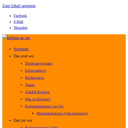
Zum Inhalt springen
Facebook
E-Mail
Mastodon
Startseite
Das sind wir
Diözesanvorstand
Diözesanbüro
Rechtsträger
Teams
Adolph Kolping
Was ist Kolping?
Kolpingsfamilien vor Ort
Mitgliedsbeiträge (Jahresbeiträge)
Das tun wir
Kolpingjugend (Link)