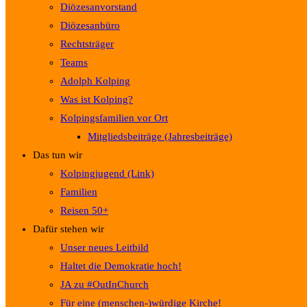
Diözesanvorstand
Diözesanbüro
Rechtsträger
Teams
Adolph Kolping
Was ist Kolping?
Kolpingsfamilien vor Ort
Mitgliedsbeiträge (Jahresbeiträge)
Das tun wir
Kolpingjugend (Link)
Familien
Reisen 50+
Dafür stehen wir
Unser neues Leitbild
Haltet die Demokratie hoch!
JA zu #OutInChurch
Für eine (menschen-)würdige Kirche!