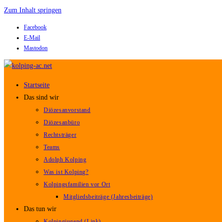
Zum Inhalt springen
Facebook
E-Mail
Mastodon
Startseite
Das sind wir
Diözesanvorstand
Diözesanbüro
Rechtsträger
Teams
Adolph Kolping
Was ist Kolping?
Kolpingsfamilien vor Ort
Mitgliedsbeiträge (Jahresbeiträge)
Das tun wir
Kolpingjugend (Link)