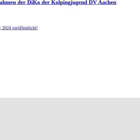
 Rahmen der DiKo der Kolpingjugend DV Aachen