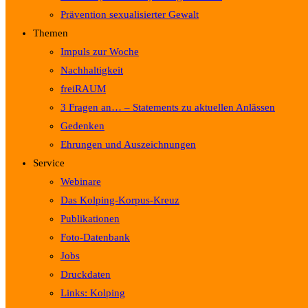
Prävention sexualisierter Gewalt
Themen
Impuls zur Woche
Nachhaltigkeit
freiRAUM
3 Fragen an… – Statements zu aktuellen Anlässen
Gedenken
Ehrungen und Auszeichnungen
Service
Webinare
Das Kolping-Korpus-Kreuz
Publikationen
Foto-Datenbank
Jobs
Druckdaten
Links: Kolping