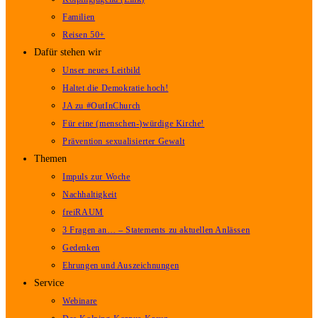
Familien
Reisen 50+
Dafür stehen wir
Unser neues Leitbild
Haltet die Demokratie hoch!
JA zu #OutInChurch
Für eine (menschen-)würdige Kirche!
Prävention sexualisierter Gewalt
Themen
Impuls zur Woche
Nachhaltigkeit
freiRAUM
3 Fragen an… – Statements zu aktuellen Anlässen
Gedenken
Ehrungen und Auszeichnungen
Service
Webinare