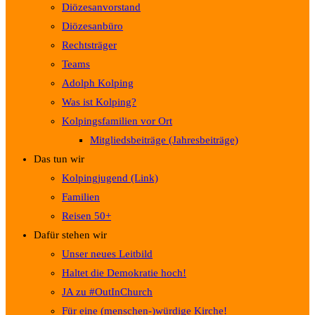
Diözesanvorstand
Diözesanbüro
Rechtsträger
Teams
Adolph Kolping
Was ist Kolping?
Kolpingsfamilien vor Ort
Mitgliedsbeiträge (Jahresbeiträge)
Das tun wir
Kolpingjugend (Link)
Familien
Reisen 50+
Dafür stehen wir
Unser neues Leitbild
Haltet die Demokratie hoch!
JA zu #OutInChurch
Für eine (menschen-)würdige Kirche!