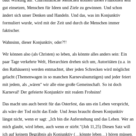
baut Wirkung auf. Charismatische Menschen können dieses Phänomen sehr
gut einsetzen, Menschen für Ideen und Ziele zu gewinnen. Und schon
ändert sich unser Denken und Handeln. Und das, was im Konjunktiv
formuliert wurde, wird mit der Zeit und durch die Menschen immer
faktischer.
Wahnsinn, dieser Konjunktiv, oder?!!
Wir können also (als Christen) so leben, als könnte alles anders sein: Ein
paar Tage verkehrte Welt, Hierarchien drehen sich um, Autoritäten (u.a. in
den Rathäusern) werden entmachtet, über jeden Schrecken wird möglichst
gelacht (Themenwagen in so manchen Karnevalsumzügen) und jeder feiert
mit jedem, als „wären“ wir alle eine große Gemeinschaft. So ist doch
Karneval! Der gefeierte Konjunktiv mit realem Frohsinn!
Das macht uns auch bereit für das Osterfest, das uns ein Leben verspricht,
als wäre der Tod nicht das Ende. Und Jesus braucht diesen Konjunktiv
längst nicht, wenn er sagt: „Ich bin die Auferstehung und das Leben. Wer an
mich glaubt, wird leben, auch wenn er stirbt.“(Joh 11,25) Diesen Satz will
ich auf keinem Begräbnis als Konjunktiv (…könnte leben…) hören müssen.