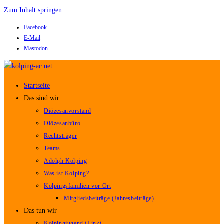
Zum Inhalt springen
Facebook
E-Mail
Mastodon
Startseite
Das sind wir
Diözesanvorstand
Diözesanbüro
Rechtsträger
Teams
Adolph Kolping
Was ist Kolping?
Kolpingsfamilien vor Ort
Mitgliedsbeiträge (Jahresbeiträge)
Das tun wir
Kolpingjugend (Link)