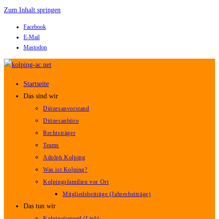
Zum Inhalt springen
Facebook
E-Mail
Mastodon
Startseite
Das sind wir
Diözesanvorstand
Diözesanbüro
Rechtsträger
Teams
Adolph Kolping
Was ist Kolping?
Kolpingsfamilien vor Ort
Mitgliedsbeiträge (Jahresbeiträge)
Das tun wir
Kolpingjugend (Link)