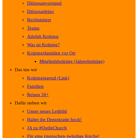
Diözesanvorstand
Diözesanbüro
Rechtsträger
Teams
Adolph Kolping
Was ist Kolping?
Kolpingsfamilien vor Ort
Mitgliedsbeiträge (Jahresbeiträge)
Das tun wir
Kolpingjugend (Link)
Familien
Reisen 50+
Dafür stehen wir
Unser neues Leitbild
Haltet die Demokratie hoch!
JA zu #OutInChurch
Für eine (menschen-)würdige Kirche!