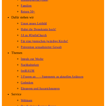
Familien
Reisen 50+
Dafür stehen wir
Unser neues Leitbild
Haltet die Demokratie hoch!
JA zu #OutInChurch
Für eine (menschen-)würdige Kirche!
Prävention sexualisierter Gewalt
Themen
Impuls zur Woche
Nachhaltigkeit
freiRAUM
3 Fragen an… – Statements zu aktuellen Anlässen
Gedenken
Ehrungen und Auszeichnungen
Service
Webinare