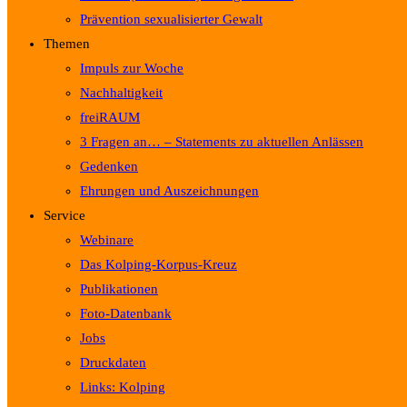
Prävention sexualisierter Gewalt
Themen
Impuls zur Woche
Nachhaltigkeit
freiRAUM
3 Fragen an… – Statements zu aktuellen Anlässen
Gedenken
Ehrungen und Auszeichnungen
Service
Webinare
Das Kolping-Korpus-Kreuz
Publikationen
Foto-Datenbank
Jobs
Druckdaten
Links: Kolping