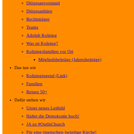
Diözesanvorstand
Diözesanbüro
Rechtsträger
Teams
Adolph Kolping
Was ist Kolping?
Kolpingsfamilien vor Ort
Mitgliedsbeiträge (Jahresbeiträge)
Das tun wir
Kolpingjugend (Link)
Familien
Reisen 50+
Dafür stehen wir
Unser neues Leitbild
Haltet die Demokratie hoch!
JA zu #OutInChurch
Für eine (menschen-)würdige Kirche!