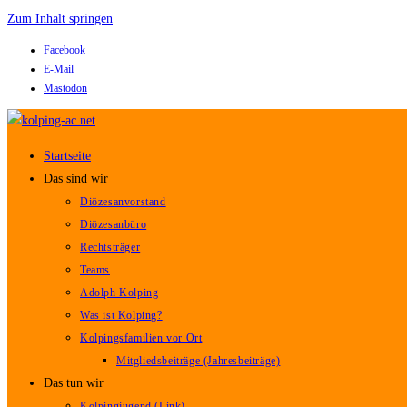
Zum Inhalt springen
Facebook
E-Mail
Mastodon
Startseite
Das sind wir
Diözesanvorstand
Diözesanbüro
Rechtsträger
Teams
Adolph Kolping
Was ist Kolping?
Kolpingsfamilien vor Ort
Mitgliedsbeiträge (Jahresbeiträge)
Das tun wir
Kolpingjugend (Link)