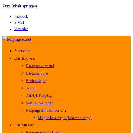
Zum Inhalt springen
Facebook
E-Mail
Mastodon
Startseite
Das sind wir
Diözesanvorstand
Diözesanbüro
Rechtsträger
Teams
Adolph Kolping
Was ist Kolping?
Kolpingsfamilien vor Ort
Mitgliedsbeiträge (Jahresbeiträge)
Das tun wir
Kolpingjugend (Link)