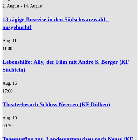
2. August
-
14. August
13-tägige Busreise in den Südschwarzwald –
ausgebucht!
Aug.
11
11:00
Lebenshilfe: Ally, der Film mit André S. Berger (KF
Süchteln)
Aug.
16
17:00
Theaterbesuch Schloss Neersen (KF Dülken)
Aug.
19
09:30
Tagesausflug zur Landesgartenschau nach Neuss (KF