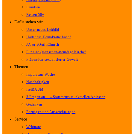
Familien
Reisen 50+
Dafür stehen wir
Unser neues Leitbild
Haltet die Demokratie hoch!
JA zu #OutInChurch
Für eine (menschen-)würdige Kirche!
Prävention sexualisierter Gewalt
Themen
Impuls zur Woche
Nachhaltigkeit
freiRAUM
3 Fragen an… – Statements zu aktuellen Anlässen
Gedenken
Ehrungen und Auszeichnungen
Service
Webinare