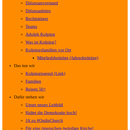
Diözesanvorstand
Diözesanbüro
Rechtsträger
Teams
Adolph Kolping
Was ist Kolping?
Kolpingsfamilien vor Ort
Mitgliedsbeiträge (Jahresbeiträge)
Das tun wir
Kolpingjugend (Link)
Familien
Reisen 50+
Dafür stehen wir
Unser neues Leitbild
Haltet die Demokratie hoch!
JA zu #OutInChurch
Für eine (menschen-)würdige Kirche!