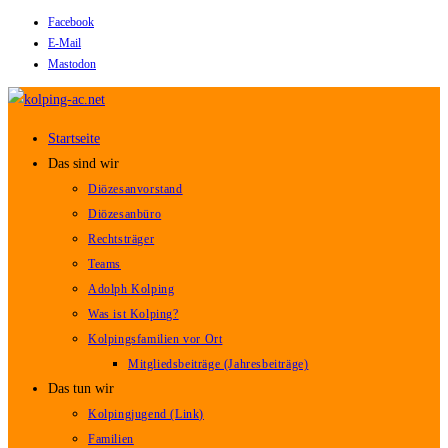
Facebook
Zum
E-Mail
Inhalt
Mastodon
springen
Startseite
Das sind wir
Diözesanvorstand
Diözesanbüro
Rechtsträger
Teams
Adolph Kolping
Was ist Kolping?
Kolpingsfamilien vor Ort
Mitgliedsbeiträge (Jahresbeiträge)
Das tun wir
Kolpingjugend (Link)
Familien