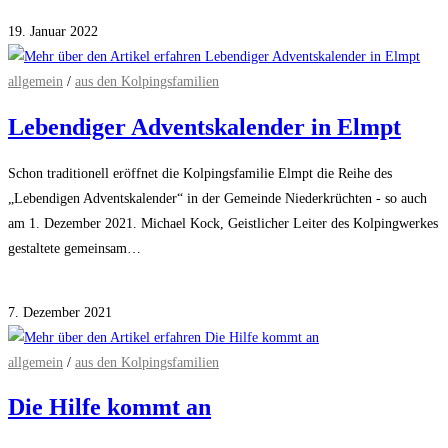
für
Kommentare deaktiviert
Pflanzenbörse
19. Januar 2022
in
Aachen
allgemein
/
aus den Kolpingsfamilien
Lebendiger Adventskalender in Elmpt
Schon traditionell eröffnet die Kolpingsfamilie Elmpt die Reihe des
„Lebendigen Adventskalender“ in der Gemeinde Niederkrüchten - so auch
am 1. Dezember 2021. Michael Kock, Geistlicher Leiter des Kolpingwerkes
gestaltete gemeinsam…
für
Kommentare deaktiviert
Lebendiger
7. Dezember 2021
Adventskalender
in
allgemein
/
aus den Kolpingsfamilien
Elmpt
Die Hilfe kommt an