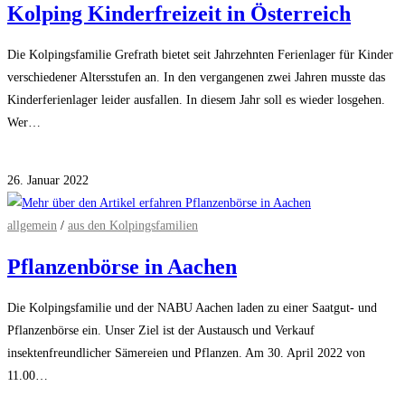
Kolping Kinderfreizeit in Österreich
Die Kolpingsfamilie Grefrath bietet seit Jahrzehnten Ferienlager für Kinder
verschiedener Altersstufen an. In den vergangenen zwei Jahren musste das
Kinderferienlager leider ausfallen. In diesem Jahr soll es wieder losgehen.
Wer…
für
Kommentare deaktiviert
Kolping
26. Januar 2022
Kinderfreizeit
in
allgemein
/
aus den Kolpingsfamilien
Österreich
Pflanzenbörse in Aachen
Die Kolpingsfamilie und der NABU Aachen laden zu einer Saatgut- und
Pflanzenbörse ein. Unser Ziel ist der Austausch und Verkauf
insektenfreundlicher Sämereien und Pflanzen. Am 30. April 2022 von
11.00…