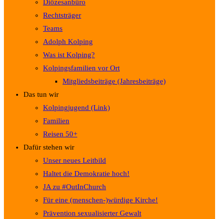
Diözesanbüro
Rechtsträger
Teams
Adolph Kolping
Was ist Kolping?
Kolpingsfamilien vor Ort
Mitgliedsbeiträge (Jahresbeiträge)
Das tun wir
Kolpingjugend (Link)
Familien
Reisen 50+
Dafür stehen wir
Unser neues Leitbild
Haltet die Demokratie hoch!
JA zu #OutInChurch
Für eine (menschen-)würdige Kirche!
Prävention sexualisierter Gewalt