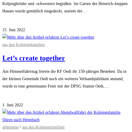
Kolpingbrüder und -schwestern begrüßen. Im Garten des Heinrich-Joeppen
Hauses wurde gemütlich eingedeckt, startete der…
für
Kommentare deaktiviert
Sommerfest
15. Juni 2022
bei
Kolping
aus den Kolpingsfamilien
in
Let’s create together
Krefeld-
Hüls
Am Himmelfahrtstag feierte die KF Oedt ihr 150-jähriges Bestehen. Da in
der kleinen Gemeinde Oedt noch ein weiteres Verbandsjubiläum anstand,
wurde es eine gemeinsame Feier mit der DPSG Stamm Oedt,…
für
Kommentare deaktiviert
Let’s
1. Juni 2022
create
together
allgemein
/
aus den Kolpingsfamilien