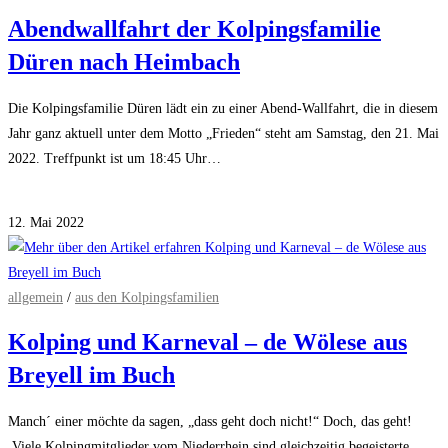
Abendwallfahrt der Kolpingsfamilie
Düren nach Heimbach
Die Kolpingsfamilie Düren lädt ein zu einer Abend-Wallfahrt, die in diesem
Jahr ganz aktuell unter dem Motto „Frieden“ steht am Samstag, den 21. Mai
2022. Treffpunkt ist um 18:45 Uhr…
für
Kommentare deaktiviert
Abendwallfahrt
12. Mai 2022
der
Kolpingsfamilie
Düren
allgemein
/
aus den Kolpingsfamilien
nach
Kolping und Karneval – de Wölese aus
Heimbach
Breyell im Buch
Manch´ einer möchte da sagen, „dass geht doch nicht!“ Doch, das geht!
Viele Kolpingmitglieder vom Niederrhein sind gleichzeitig begeisterte