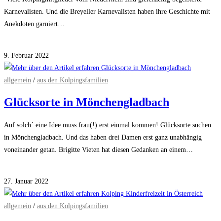
Karnevalisten. Und die Breyeller Karnevalisten haben ihre Geschichte mit
Anekdoten garniert…
für
Kommentare deaktiviert
Kolping
9. Februar 2022
und
Karneval
allgemein
/
aus den Kolpingsfamilien
–
Glücksorte in Mönchengladbach
de
Wölese
Auf solch´ eine Idee muss frau(!) erst einmal kommen! Glücksorte suchen
aus
in Mönchengladbach. Und das haben drei Damen erst ganz unabhängig
Breyell
voneinander getan. Brigitte Vieten hat diesen Gedanken an einem…
im
Buch
für
Kommentare deaktiviert
Glücksorte
27. Januar 2022
in
Mönchengladbach
allgemein
/
aus den Kolpingsfamilien