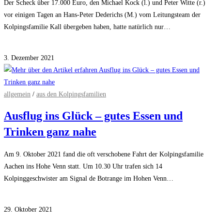
Der Scheck über 17.000 Euro, den Michael Kock (l.) und Peter Witte (r.)
vor einigen Tagen an Hans-Peter Dederichs (M.) vom Leitungsteam der
Kolpingsfamilie Kall übergeben haben, hatte natürlich nur…
für
Kommentare deaktiviert
Die
3. Dezember 2021
Hilfe
kommt
an
allgemein
/
aus den Kolpingsfamilien
Ausflug ins Glück – gutes Essen und
Trinken ganz nahe
Am 9. Oktober 2021 fand die oft verschobene Fahrt der Kolpingsfamilie
Aachen ins Hohe Venn statt. Um 10.30 Uhr trafen sich 14
Kolpinggeschwister am Signal de Botrange im Hohen Venn…
für
Kommentare deaktiviert
Ausflug
29. Oktober 2021