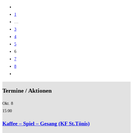
ins
Zur
Glück
vorherigen
1
–
Seite
…
gutes
3
Essen
4
und
5
Trinken
6
ganz
7
nahe
8
Zur
nächsten
Seite
Termine / Aktionen
Okt.
8
15:00
Kaffee – Spiel – Gesang (KF St.Tönis)